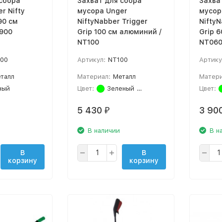
сбора
Захват для сбора
Захва
r Nifty
мусора Unger
мусор
90 см
NiftyNabber Trigger
NiftyN
N900
Grip 100 см алюминий /
Grip 
NT100
NT06
00
Артикул:
NT100
Артику
талл
Материал:
Металл
Матери
ный
Цвет:
Зеленый
Серебро
Цвет:
5 430
3 90
₽
В наличии
В н
В
В
корзину
корзину