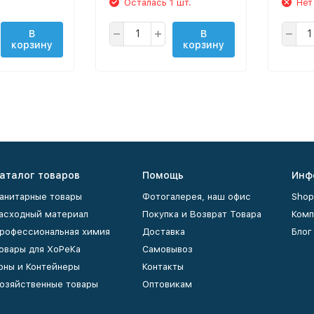
Осталась 1 шт.
Нет
В
В
корзину
корзину
аталог товаров
Помощь
Инф
анитарные товары
Фотогалерея, наш офис
Shop
асходный материал
Покупка и Возврат Товара
Комп
рофессиональная химия
Доставка
Блог
овары для ХоРеКа
Самовывоз
рны и Контейнеры
Контакты
озяйственные товары
Оптовикам