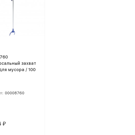
760
рсальный захват
для мусора / 100
л:
00008760
6
₽