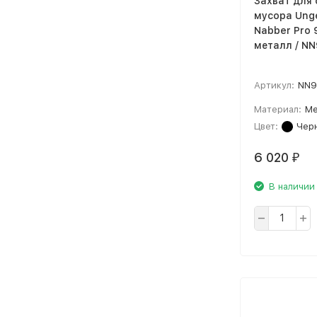
Захват для 
мусора Unge
Nabber Pro 
металл / N
Артикул:
NN9
Материал:
Ме
Цвет:
Чер
6 020
₽
В наличии