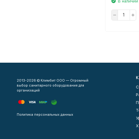
В наличии
К
2013-2026 © Климбит ООО — Огромный
выбор санитарного оборудования для
С
организаций
Р
П
Т
Политика персональных данных
У
Х