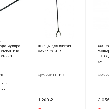
бора мусора
Щипцы для снятия
00008
Picker 1110
бахил CG-BC
Униве
 PPPP0
TTS / 
см
P0
Артикул:
CG-BC
Артику
талл
ный
1 200
3 05
₽