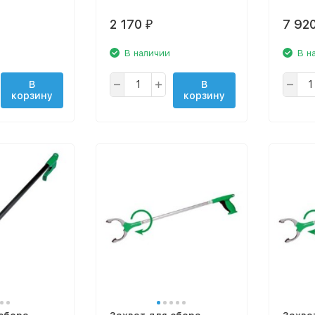
2 170
7 92
₽
В наличии
В н
В
В
корзину
корзину