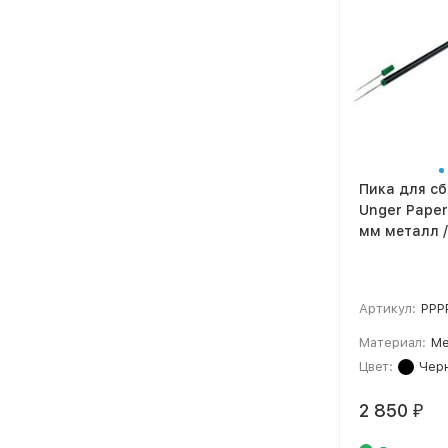
Пика для с
Unger Paper 
мм металл /
Артикул:
PPP
Материал:
Ме
Цвет:
Чер
2 850
₽