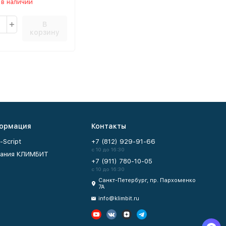
 в наличии
В
корзину
ормация
Контакты
-Script
+7 (812) 929-91-66
с 10 до 16:30
ания КЛИМБИТ
+7 (911) 780-10-05
с 10 до 16:30
Санкт-Петербург, пр. Пархоменко
7А
info@klimbit.ru