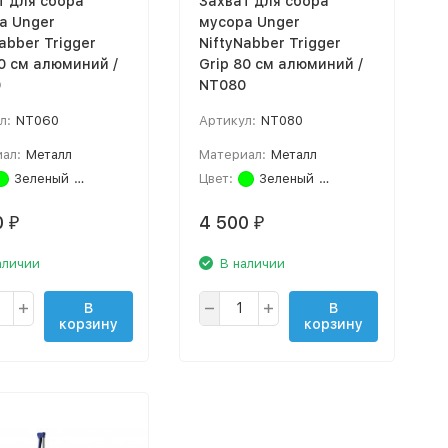
т для сбора
Захват для сбора
а Unger
мусора Unger
abber Trigger
NiftyNabber Trigger
60 см алюминий /
Grip 80 см алюминий /
0
NT080
л:
NT060
Артикул:
NT080
ал:
Металл
Материал:
Металл
Зеленый
Серебро
Цвет:
Зеленый
Серебро
0
4 500
₽
₽
аличии
В наличии
В
В
корзину
корзину