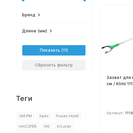
Бренд
Длина (мм)
Показать
Сбросить фильтр
Захват для 
см / Klimi 11
Теги
Артикул:
111
AM.PM
Apex
Fixsen Hotel
HACCPER
HG
In'Loran