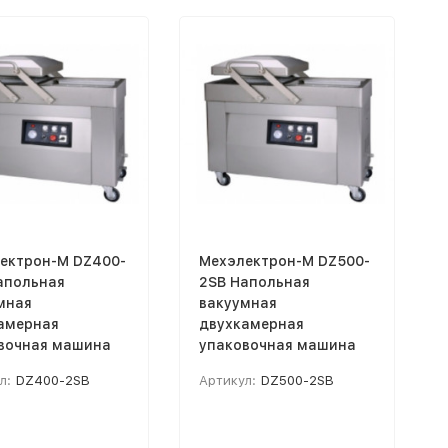
ектрон-М DZ400-
Мехэлектрон-М DZ500-
апольная
2SB Напольная
мная
вакуумная
амерная
двухкамерная
вочная машина
упаковочная машина
л:
DZ400-2SB
Артикул:
DZ500-2SB