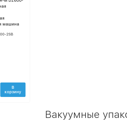
н-М DZ600-
ная
ая
я машина
00-2SB
В
корзину
Вакуумные упа