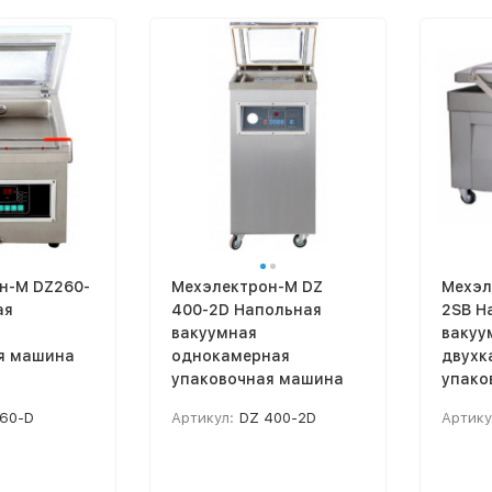
н-М DZ260-
Мехэлектрон-М DZ
Мехэл
ая
400-2D Напольная
2SB Н
вакуумная
вакуу
я машина
однокамерная
двухк
упаковочная машина
упако
60-D
Артикул:
DZ 400-2D
Артику