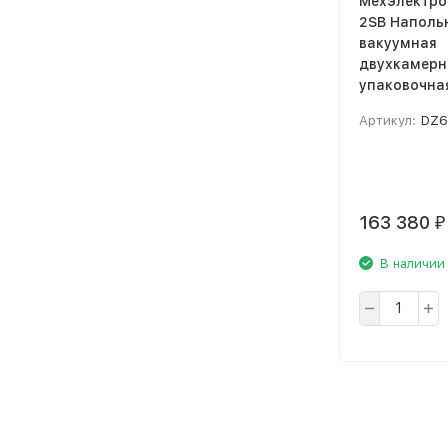
Мехэлектро
2SB Наполь
вакуумная
двухкамерн
упаковочна
Артикул:
DZ6
163 380
₽
В наличии