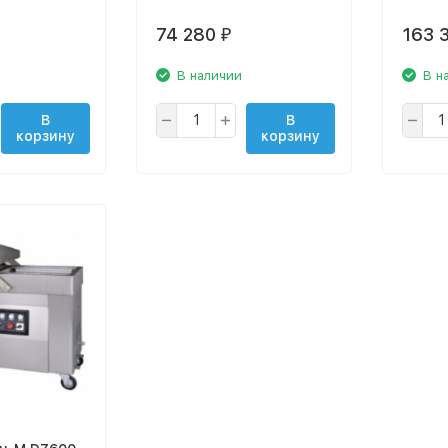
74 280
163 
₽
В наличии
В н
В
В
корзину
корзину