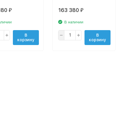
380
163 380
₽
₽
аличии
В наличии
В
В
корзину
корзину