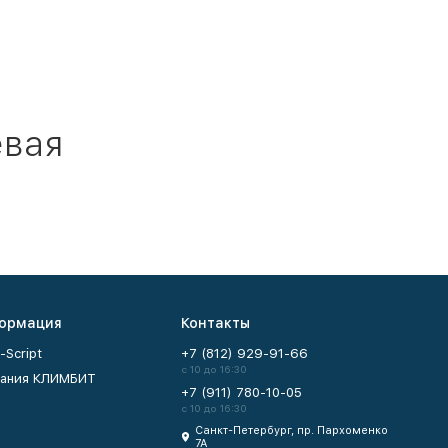
евая
ормация
Контакты
-Script
+7 (812) 929-91-66
с 10 до 16:30
ания КЛИМБИТ
+7 (911) 780-10-05
с 10 до 16:30
Санкт-Петербург, пр. Пархоменко
7А