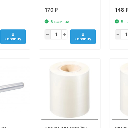
170
148
₽
В наличии
В н
В
В
корзину
корзину