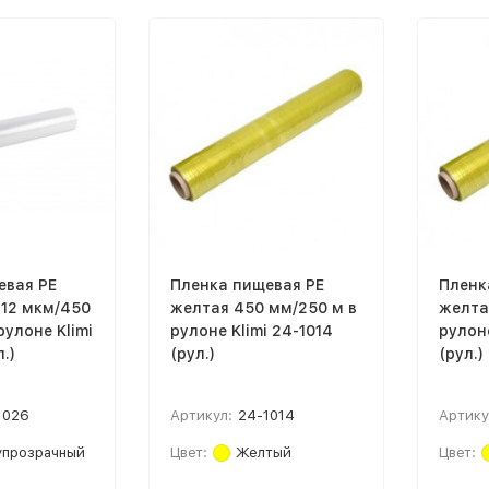
евая PE
Пленка пищевая PE
Пленк
 12 мкм/450
желтая 450 мм/250 м в
желта
рулоне Klimi
рулоне Klimi 24-1014
рулоне
.)
(рул.)
(рул.)
1026
Артикул:
24-1014
Артику
упрозрачный
Цвет:
Желтый
Цвет: