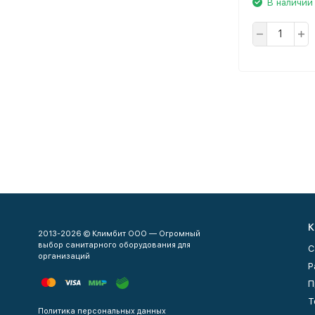
В наличии
К
2013-2026 © Климбит ООО — Огромный
выбор санитарного оборудования для
С
организаций
Р
П
Т
Политика персональных данных