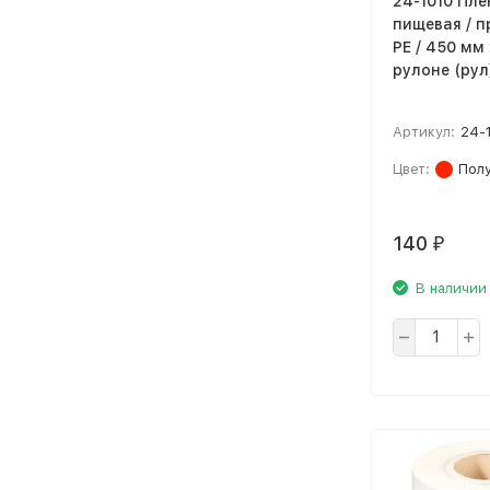
24-1010 Пле
пищевая / п
PE / 450 мм 
рулоне (рул
Артикул:
24-
Цвет:
Пол
140
₽
В наличии