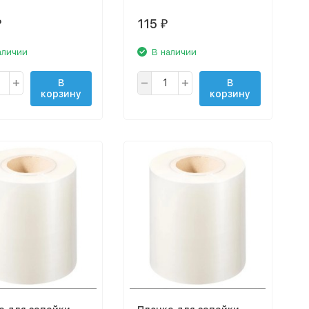
115
₽
₽
аличии
В наличии
В
В
корзину
корзину