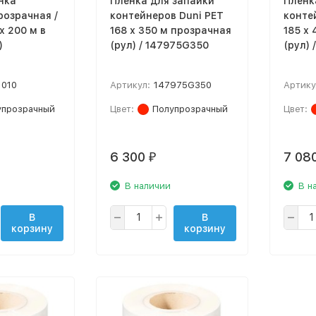
нка
Пленка для запайки
Пленк
розрачная /
контейнеров Duni PET
конте
х 200 м в
168 х 350 м прозрачная
185 х
)
(рул) / 147975G350
(рул) 
1010
Артикул:
147975G350
Артику
упрозрачный
Цвет:
Полупрозрачный
Цвет:
6 300
7 08
₽
В наличии
В н
В
В
корзину
корзину