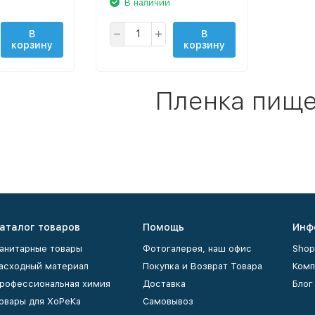
В наличии
В
В
корзину
корзину
Пленка пищ
аталог товаров
Помощь
Инф
анитарные товары
Фотогалерея, наш офис
Shop
асходный материал
Покупка и Возврат Товара
Комп
рофессиональная химия
Доставка
Блог
овары для ХоРеКа
Самовывоз