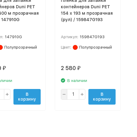
а для запайки
Пленка для запайки
йнеров Duni PET
контейнеров Duni PET
 400 м прозрачная
154 х 193 м прозрачная
/ 147910G
(рул) / 159847G193
л:
147910G
Артикул:
159847G193
Полупрозрачный
Цвет:
Полупрозрачный
0
2 580
₽
₽
аличии
В наличии
В
В
корзину
корзину