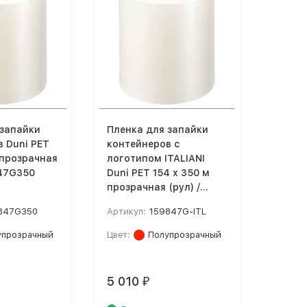
 запайки
Пленка для запайки
 Duni PET
контейнеров с
 прозрачная
логотипом ITALIANI
847G350
Duni PET 154 х 350 м
прозрачная (рул) /
159847G-ITL
847G350
Артикул:
159847G-ITL
упрозрачный
Цвет:
Полупрозрачный
5 010
₽