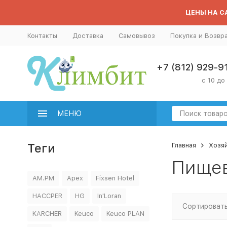
ЦЕНЫ НА СА
Контакты
Доставка
Самовывоз
Покупка и Возвр
+7 (812) 929-9
с 10 до
МЕНЮ
Теги
Главная
Хозя
Пищев
AM.PM
Apex
Fixsen Hotel
HACCPER
HG
In'Loran
Сортировать
KARCHER
Keuco
Keuco PLAN