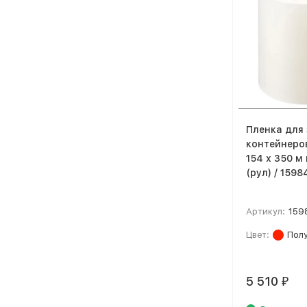
Пленка для
контейнеров
154 х 350 м
(рул) / 159
Артикул:
159
Цвет:
Пол
5 510
₽