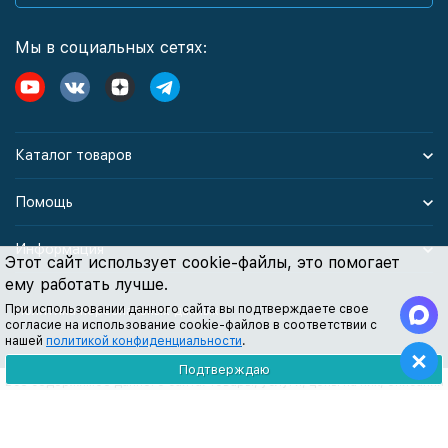
Мы в социальных сетях:
Каталог товаров
Помощь
Информация
Этот сайт использует cookie-файлы, это помогает
ему работать лучше.
При использовании данного сайта вы подтверждаете свое
Политика персональных данных
согласие на использование cookie-файлов в соответствии с
нашей
политикой конфиденциальности
.
Подтверждаю
Все содержимое данного сайта: товары, услуги, цены на них, описания
продукции, статьи и методические рекомендации носят
информационный характер и ни при каких условиях не являются
публичной офертой, признаки которой прописаны в статье 437 ГК РФ