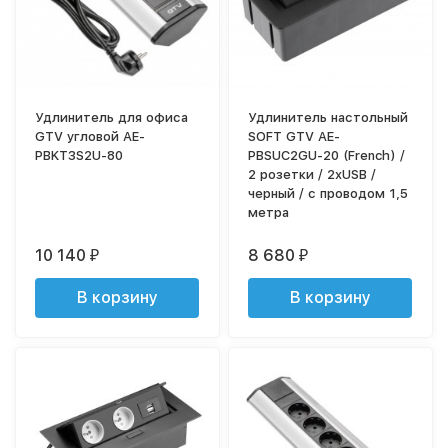
Удлинитель для офиса
Удлинитель настольный
GTV угловой AE-
SOFT GTV AE-
PBKT3S2U-80
PBSUC2GU-20 (French) /
2 розетки / 2xUSB /
черный / с проводом 1,5
метра
10 140
8 680
₽
₽
В корзину
В корзину