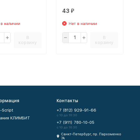
43
₽
 в наличии
Нет в наличии
В
В
корзину
корзину
ормация
Контакты
-Script
+7 (812) 929-91-66
с 10 до 16:30
ания КЛИМБИТ
+7 (911) 780-10-05
с 10 до 16:30
Санкт-Петербург, пр. Пархоменко
7А