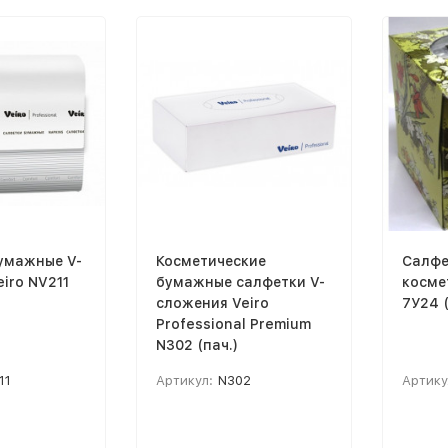
умажные V-
Косметические
Салфе
iro NV211
бумажные салфетки V-
косме
сложения Veiro
7У24 (
Professional Premium
N302 (пач.)
11
Артикул:
N302
Артику