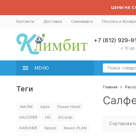
ЦЕНЫ НА СА
Контакты
Доставка
Самовывоз
Покупка и Возвр
+7 (812) 929-9
с 10 до
МЕНЮ
Теги
Главная
Расх
Салфе
AM.PM
Apex
Fixsen Hotel
HACCPER
HG
In'Loran
Сортировать
KARCHER
Keuco
Keuco PLAN