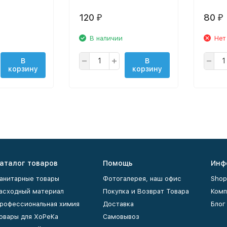
120
80
₽
₽
В наличии
Нет
В
В
корзину
корзину
аталог товаров
Помощь
Инф
анитарные товары
Фотогалерея, наш офис
Shop
асходный материал
Покупка и Возврат Товара
Комп
рофессиональная химия
Доставка
Блог
овары для ХоРеКа
Самовывоз