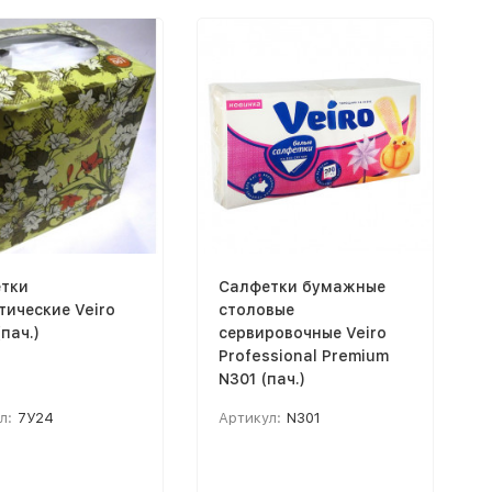
тки
Салфетки бумажные
тические Veiro
столовые
пач.)
сервировочные Veiro
Professional Premium
N301 (пач.)
л:
7У24
Артикул:
N301