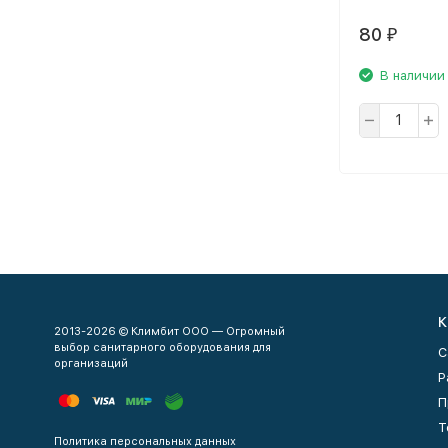
80
₽
В наличии
К
2013-2026 © Климбит ООО — Огромный
выбор санитарного оборудования для
С
организаций
Р
П
Т
Политика персональных данных