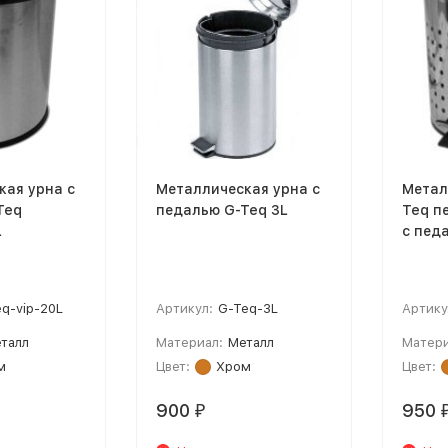
кая урна с
Металлическая урна с
Метал
Teq
педалью G-Teq 3L
Teq п
L
с пед
eq-vip-20L
Артикул:
G-Teq-3L
Артику
талл
Материал:
Металл
Матери
м
Цвет:
Хром
Цвет:
900
950
₽