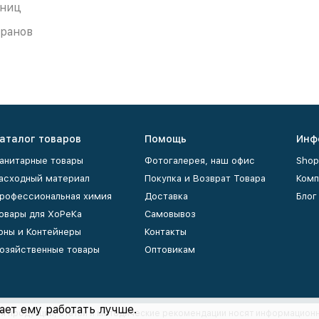
иниц
оранов
аталог товаров
Помощь
Инф
анитарные товары
Фотогалерея, наш офис
Shop
асходный материал
Покупка и Возврат Товара
Комп
рофессиональная химия
Доставка
Блог
овары для ХоРеКа
Самовывоз
рны и Контейнеры
Контакты
озяйственные товары
Оптовикам
ает ему работать лучше.
ия продукции, статьи и методические рекомендации носят информационн