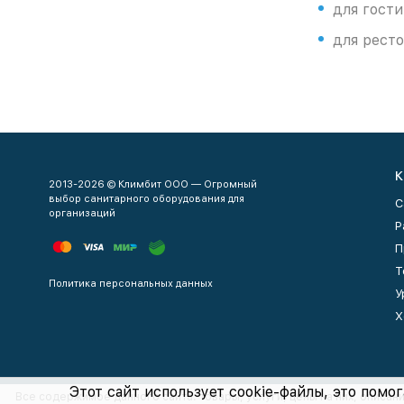
для гост
для рест
К
2013-2026 © Климбит ООО — Огромный
выбор санитарного оборудования для
С
организаций
Р
П
Т
Политика персональных данных
У
Х
Этот сайт использует cookie-файлы, это помог
Все содержимое данного сайта: товары, услуги, цены на них, описан