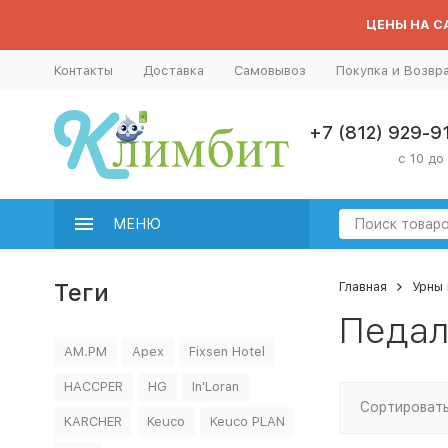
ЦЕНЫ НА СА
Контакты
Доставка
Самовывоз
Покупка и Возвр
+7 (812) 929-9
с 10 до
МЕНЮ
Теги
Главная
Урны 
Педал
AM.PM
Apex
Fixsen Hotel
HACCPER
HG
In'Loran
Сортировать
KARCHER
Keuco
Keuco PLAN