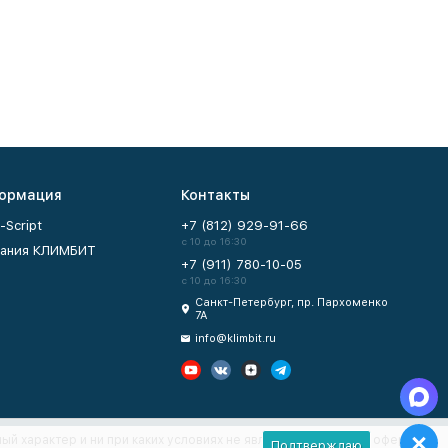
ормация
Контакты
-Script
+7 (812) 929-91-66
с 10 до 16:30
ания КЛИМБИТ
+7 (911) 780-10-05
с 10 до 16:30
Санкт-Петербург, пр. Пархоменко
7А
info@klimbit.ru
ый характер и ни при каких условиях не являются публичной офертой,
Подтверждаю