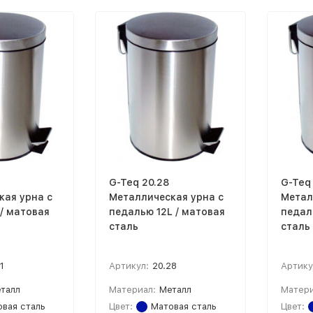
G-Teq 20.28
G-Teq
кая урна с
Металлическая урна с
Метал
/ матовая
педалью 12L / матовая
педал
сталь
сталь
1
Артикул:
20.28
Артику
талл
Материал:
Металл
Матери
вая сталь
Цвет:
Матовая сталь
Цвет: