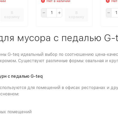
ичии
Нет в наличии
Нет
В
В
корзину
корзину
для мусора с педалью G-
ны G-teq идеальный выбор по соотношению цена-качест
хромом. Существуют различные формы: овальная и кругл
рн с педалью G-teq
спользуются для помещений в офисах ресторанах и др
сновном:
ных помещений