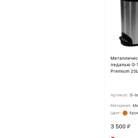
Металличес
педалью G-
Premium 20
Артикул:
G-t
Материал:
Ме
Цвет:
Хро
3 500
₽