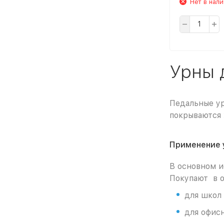
Нет в нал
Урны 
Педальные ур
покрываются 
Применение у
В основном и
Покупают в о
для школ
для офис