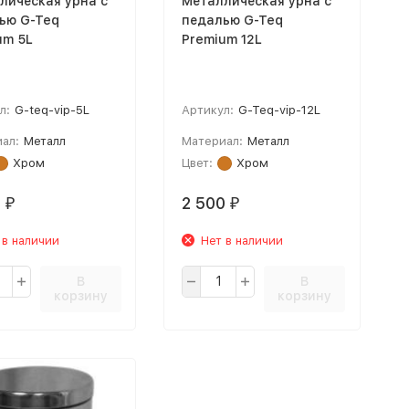
лическая урна с
Металлическая урна с
ью G-Teq
педалью G-Teq
um 5L
Premium 12L
л:
G-teq-vip-5L
Артикул:
G-Teq-vip-12L
ал:
Металл
Материал:
Металл
Хром
Цвет:
Хром
0
2 500
₽
₽
 в наличии
Нет в наличии
В
В
корзину
корзину