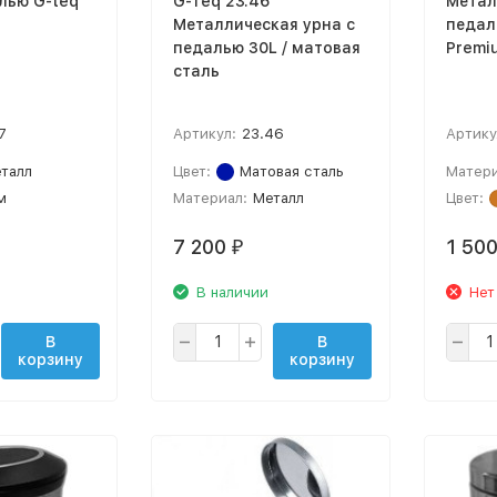
лью G-teq
G-Teq 23.46
Метал
Металлическая урна с
педал
педалью 30L / матовая
Premi
сталь
7
Артикул:
23.46
Артику
талл
Цвет:
Матовая сталь
Матери
м
Материал:
Металл
Цвет:
7 200
1 50
₽
В наличии
Нет
В
В
корзину
корзину