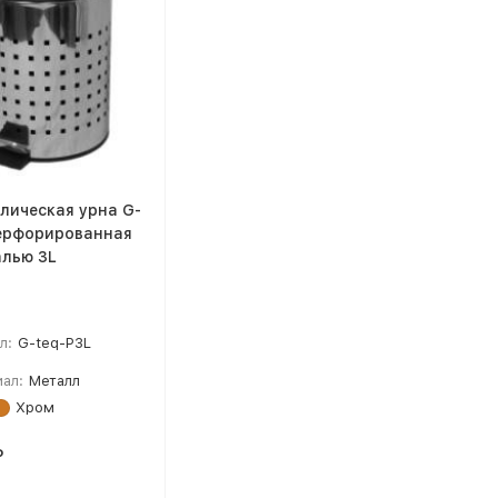
лическая урна G-
ерфорированная
алью 3L
л:
G-teq-P3L
ал:
Металл
Хром
₽