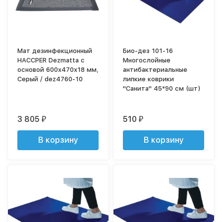
Мат дезинфекционный
Био-дез 101-16
HACCPER Dezmatta с
Многослойные
основой 600х470х18 мм,
антибактериальные
Серый / dez4760-10
липкие коврики
"Санита" 45*90 см (шт)
3 805
510
₽
₽
В корзину
В корзину