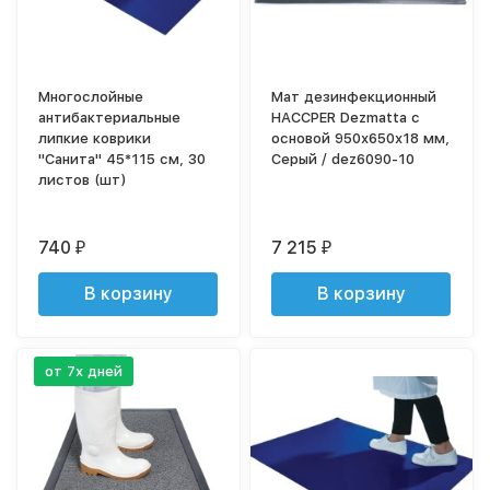
Многослойные
Мат дезинфекционный
антибактериальные
HACCPER Dezmatta с
липкие коврики
основой 950х650х18 мм,
"Санита" 45*115 см, 30
Серый / dez6090-10
листов (шт)
740
7 215
₽
₽
В корзину
В корзину
от 7х дней