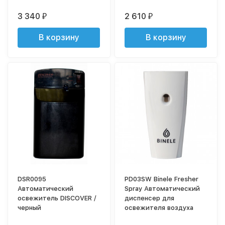
3 340
2 610
₽
₽
В корзину
В корзину
DSR0095
PD03SW Binele Fresher
Автоматический
Spray Автоматический
освежитель DISCOVER /
диспенсер для
черный
освежителя воздуха