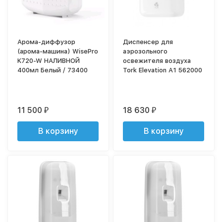
Арома-диффузор
Диспенсер для
(арома-машина) WisePro
аэрозольного
K720-W НАЛИВНОЙ
освежителя воздуха
400мл Белый / 73400
Tork Elevation A1 562000
11 500
18 630
₽
₽
В корзину
В корзину