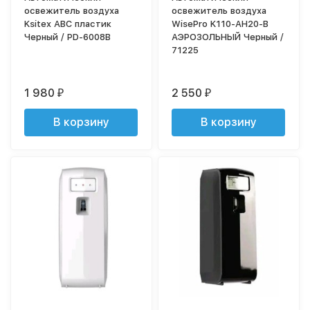
освежитель воздуха
освежитель воздуха
Ksitex ABC пластик
WisePro K110-AH20-B
Черный / PD-6008B
АЭРОЗОЛЬНЫЙ Черный /
71225
1 980
2 550
₽
₽
В корзину
В корзину