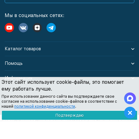
Мы в социальных сетях:
Каталог товаров
Помощь
Информация
Этот сайт использует cookie-файлы, это помогает
ему работать лучше.
При использовании данного сайта вы подтверждаете свое
Политика персональных данных
согласие на использование cookie-файлов в соответствии с
нашей
политикой конфиденциальности
.
Подтверждаю
Все содержимое данного сайта: товары, услуги, цены на них, описания
продукции, статьи и методические рекомендации носят
информационный характер и ни при каких условиях не являются
публичной офертой, признаки которой прописаны в статье 437 ГК РФ