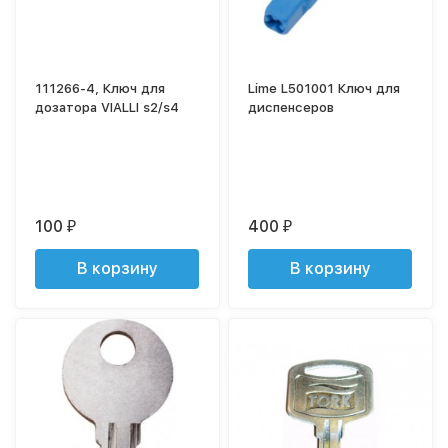
111266-4, Ключ для
Lime L501001 Ключ для
дозатора VIALLI s2/s4
диспенсеров
100
400
₽
₽
В корзину
В корзину