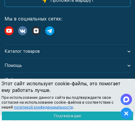
Проложить маршрут
Мы в социальных сетях:
Каталог товаров
Помощь
Информация
Этот сайт использует cookie-файлы, это помогает
ему работать лучше.
При использовании данного сайта вы подтверждаете свое
Политика персональных данных
согласие на использование cookie-файлов в соответствии с
нашей
политикой конфиденциальности
.
Подтверждаю
Все содержимое данного сайта: товары, услуги, цены на них, описания
продукции, статьи и методические рекомендации носят
информационный характер и ни при каких условиях не являются