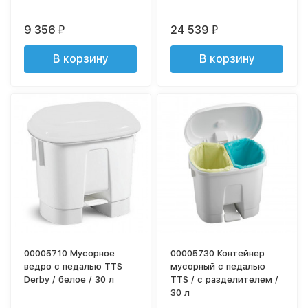
9 356
24 539
₽
₽
В корзину
В корзину
00005710 Мусорное
00005730 Контейнер
ведро с педалью TTS
мусорный с педалью
Derby / белое / 30 л
TTS / с разделителем /
30 л