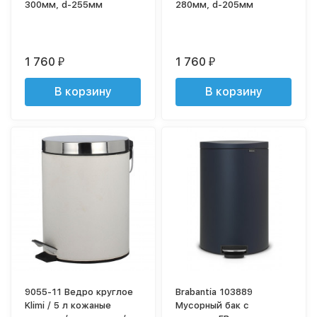
300мм, d-255мм
280мм, d-205мм
1 760
1 760
₽
₽
В корзину
В корзину
9055-11 Ведро круглое
Brabantia 103889
Klimi / 5 л кожаные
Мусорный бак с