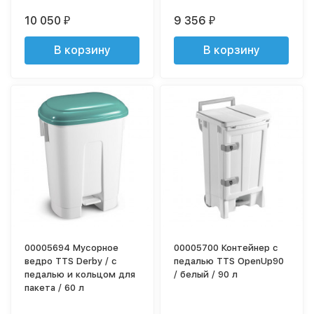
10 050
9 356
₽
₽
В корзину
В корзину
00005694 Мусорное
00005700 Контейнер с
ведро TTS Derby / с
педалью TTS OpenUp90
педалью и кольцом для
/ белый / 90 л
пакета / 60 л