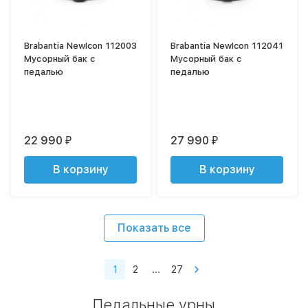
Brabantia NewIcon 112003
Brabantia NewIcon 112041
Мусорный бак с
Мусорный бак с
педалью
педалью
22 990
27 990
₽
₽
В корзину
В корзину
Показать все
1
2
...
27
Педальные урны