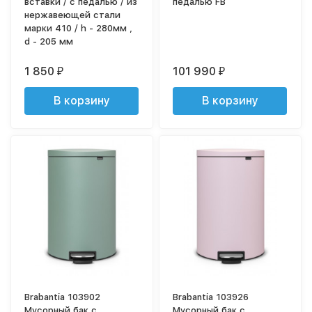
вставки / с педалью / из
педалью FB
нержавеющей стали
марки 410 / h - 280мм ,
d - 205 мм
1 850
101 990
₽
₽
В корзину
В корзину
Brabantia 103902
Brabantia 103926
Мусорный бак с
Мусорный бак с