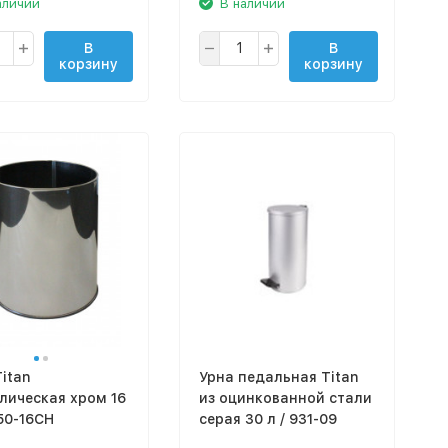
аличии
В наличии
В
В
корзину
корзину
itan
Урна педальная Titan
лическая хром 16
из оцинкованной стали
50-16CH
серая 30 л / 931-09