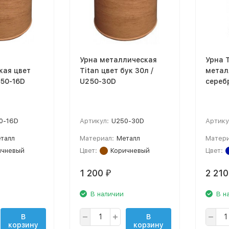
Урна металлическая
Урна T
кая цвет
Titan цвет бук 30л /
метал
250-16D
U250-30D
сереб
0-16D
Артикул:
U250-30D
Артику
талл
Материал:
Металл
Матери
ичневый
Цвет:
Коричневый
Цвет:
1 200
2 21
₽
В наличии
В н
В
В
корзину
корзину