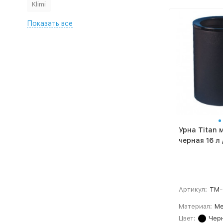
Klimi
Показать все
Урна Titan 
черная 16 л
Артикул:
TM-
Материал:
Ме
Цвет:
Чер