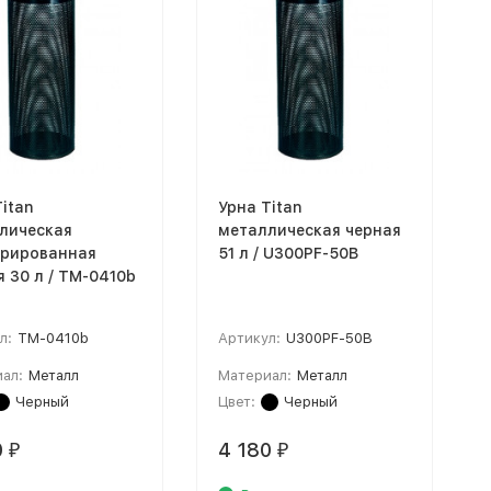
itan
Урна Titan
лическая
металлическая черная
рированная
51 л / U300PF-50B
 30 л / TM-0410b
л:
TM-0410b
Артикул:
U300PF-50B
ал:
Металл
Материал:
Металл
Черный
Цвет:
Черный
0
4 180
₽
₽