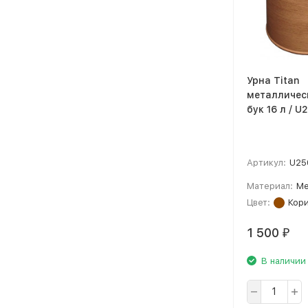
Урна Titan
металличес
бук 16 л / U
Артикул:
U25
Материал:
Ме
Цвет:
Кор
1 500
₽
В наличии