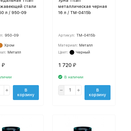
педальная Titan
Урна Titan
ржавеющей стали
металлическая черная
0 л / 950-09
16 л / TM-0415b
л:
950-09
Артикул:
TM-0415b
Хром
Материал:
Металл
ал:
Металл
Цвет:
Черный
0
1 720
₽
₽
аличии
В наличии
В
В
корзину
корзину