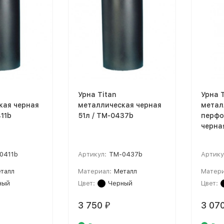
Урна Titan
Урна T
кая черная
металлическая черная
метал
411b
51л / TM-0437b
перфо
черная
0411b
Артикул:
TM-0437b
Артику
талл
Материал:
Металл
Матери
ный
Цвет:
Черный
Цвет:
3 750
3 07
₽