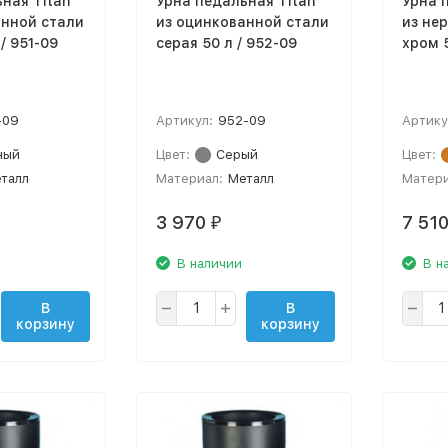
ная Titan
Урна педальная Titan
Урна 
анной стали
из оцинкованной стали
из не
/ 951-09
серая 50 л / 952-09
хром 5
-09
Артикул:
952-09
Артику
ный
Цвет:
Серый
Цвет:
талл
Материал:
Металл
Матери
3 970
7 51
₽
В наличии
В н
В
В
корзину
корзину