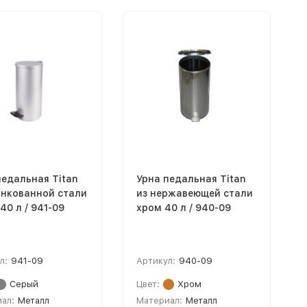
педальная Titan
Урна педальная Titan
инкованной стали
из нержавеющей стали
40 л / 941-09
хром 40 л / 940-09
л:
941-09
Артикул:
940-09
Серый
Цвет:
Хром
ал:
Металл
Материал:
Металл