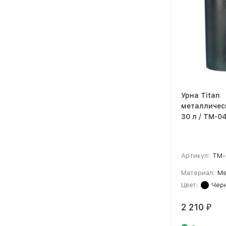
Урна Titan
металличес
30 л / TM-0
Артикул:
TM-
Материал:
Ме
Цвет:
Чер
2 210
₽