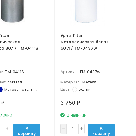
itan
Урна Titan
лическая
металлическая белая
ро 30л / TM-0411S
50 л / TM-0437w
л:
TM-0411S
Артикул:
TM-0437w
ал:
Металл
Материал:
Металл
Матовая сталь
Серебро
Цвет:
Белый
0
3 750
₽
₽
аличии
В наличии
В
В
корзину
корзину