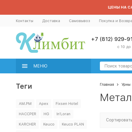
ЦЕНЫ НА СА
Контакты
Доставка
Самовывоз
Покупка и Возвр
+7 (812) 929-9
с 10 до
МЕНЮ
Теги
Главная
Урны 
Метал
AM.PM
Apex
Fixsen Hotel
HACCPER
HG
In'Loran
Сортировать
KARCHER
Keuco
Keuco PLAN