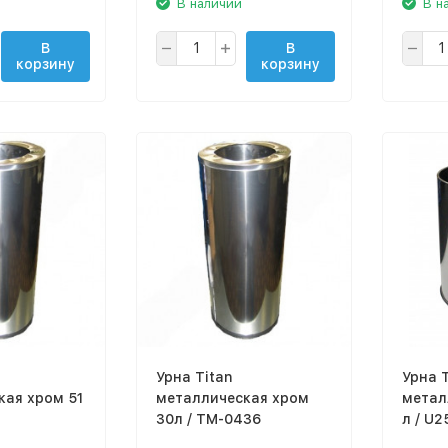
В наличии
В н
В
В
корзину
корзину
Урна Titan
Урна T
кая хром 51
металлическая хром
метал
30л / TM-0436
л / U2