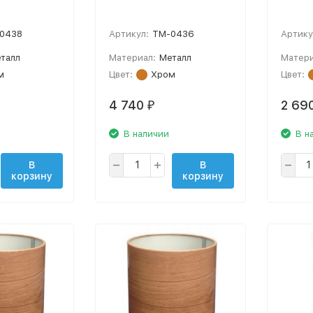
0438
Артикул:
TM-0436
Артику
талл
Материал:
Металл
Матери
м
Цвет:
Хром
Цвет:
4 740
2 69
₽
В наличии
В н
В
В
корзину
корзину