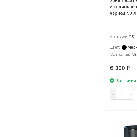
Урна педаль
из оцинков
черная 50 л 
Артикул:
951
Цвет:
Чер
Материал:
Ме
6 300
₽
В наличии