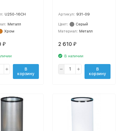
л:
U250-16CH
Артикул:
931-09
ал:
Металл
Цвет:
Серый
Хром
Материал:
Металл
0
2 610
₽
₽
аличии
В наличии
В
В
корзину
корзину