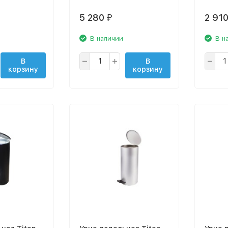
5 280
2 91
₽
В наличии
В н
В
В
корзину
корзину