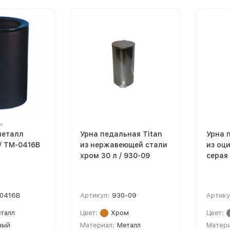
металл
Урна педальная Titan
Урна 
 / TM-0416B
из нержавеющей стали
из оц
хром 30 л / 930-09
серая 
0416B
Артикул:
930-09
Артику
талл
Цвет:
Хром
Цвет:
ный
Материал:
Металл
Матери