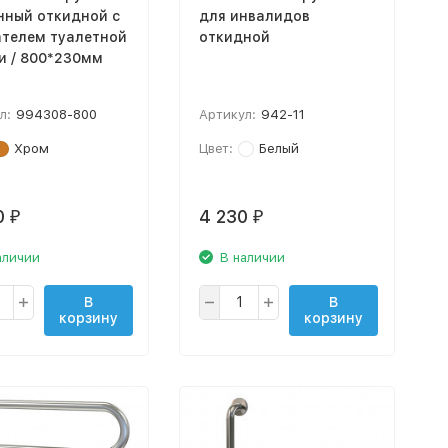
нный откидной с
для инвалидов
телем туалетной
откидной
и / 800*230мм
л:
994308-800
Артикул:
942-11
Хром
Цвет:
Белый
0
4 230
₽
₽
аличии
В наличии
В
В
корзину
корзину