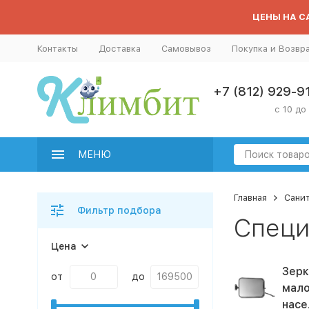
ЦЕНЫ НА СА
Контакты
Доставка
Самовывоз
Покупка и Возвр
+7 (812) 929-9
с 10 до
МЕНЮ
Главная
Сани
Фильтр подбора
Специ
Цена
Зерк
от
до
мало
насе