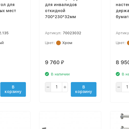
тол для
для инвалидов
насте
ых мест
откидной
держа
700*230*32мм
бумаг
2.135
Артикул:
70023032
Артику
ый
Цвет:
Хром
Цвет:
9 760
8 95
₽
В наличии
В н
В
В
корзину
корзину