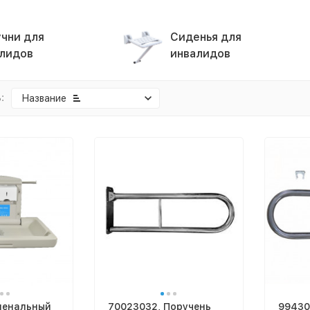
чни для
Сиденья для
лидов
инвалидов
:
Название
еленальный
70023032, Поручень
99430