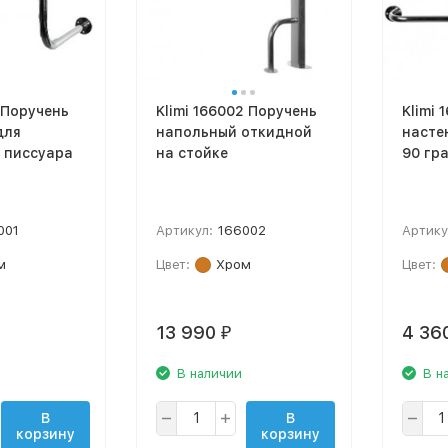
1 Поручень
Klimi 166002 Поручень
Klimi 
для
напольный откидной
насте
 писсуара
на стойке
90 гр
001
Артикул:
166002
Артику
м
Цвет:
Хром
Цвет:
13 990
4 36
₽
В наличии
В н
В
В
корзину
корзину