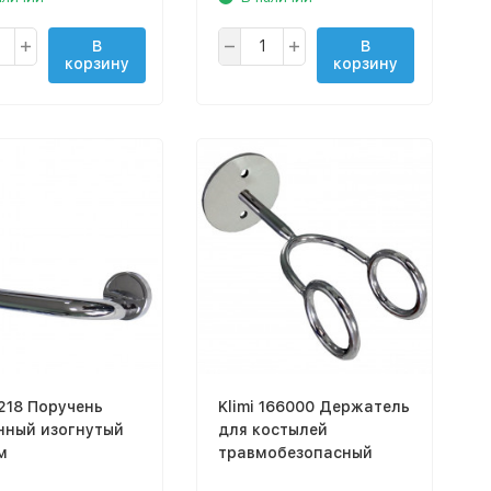
В
В
корзину
корзину
1218 Поручень
Klimi 166000 Держатель
нный изогнутый
для костылей
м
травмобезопасный