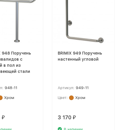
X 948 Поручень
BRIMIX 949 Поручень
нвалидов с
настенный угловой
й в пол из
веющей стали
л:
948-11
Артикул:
949-11
Хром
Цвет:
Хром
0
3 170
₽
₽
аличии
В наличии