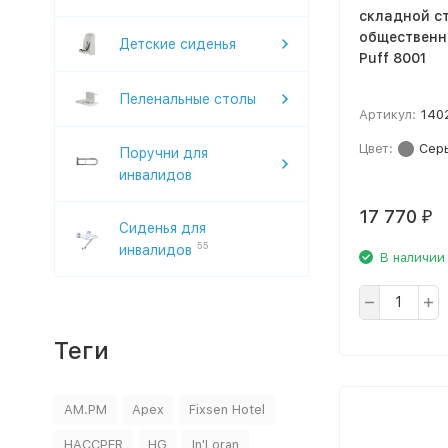
складной с
общественн
Детские сиденья
Puff 8001
Пеленальные столы
Артикул:
140
Цвет:
Сер
Поручни для
инвалидов
17 770
₽
Сиденья для
55
инвалидов
В наличии
Теги
AM.PM
Apex
Fixsen Hotel
HACCPER
HG
In'Loran