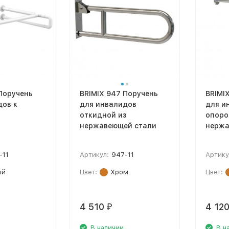
Поручень
BRIMIX 947 Поручень
BRIMI
дов к
для инвалидов
для и
откидной из
опоро
нержавеющей стали
нержа
-11
Артикул:
947-11
Артику
ый
Цвет:
Хром
Цвет:
4 510
4 12
₽
В наличии
В н