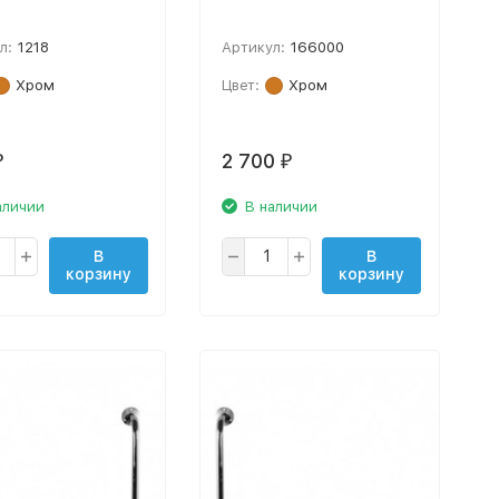
л:
1218
Артикул:
166000
Хром
Цвет:
Хром
2 700
₽
₽
аличии
В наличии
В
В
корзину
корзину