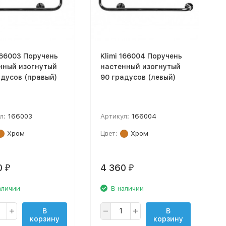
166003 Поручень
Klimi 166004 Поручень
нный изогнутый
настенный изогнутый
адусов (правый)
90 градусов (левый)
л:
166003
Артикул:
166004
Хром
Цвет:
Хром
0
4 360
₽
₽
аличии
В наличии
В
В
корзину
корзину