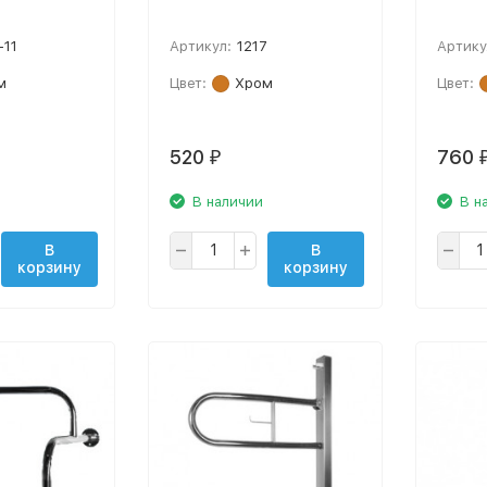
-11
Артикул:
1217
Артику
м
Цвет:
Хром
Цвет:
520
760
₽
В наличии
В н
В
В
корзину
корзину