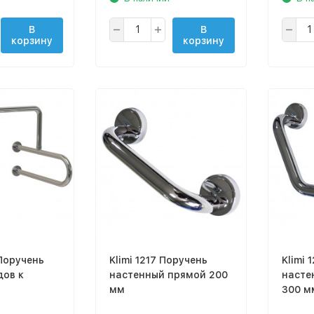
В
В
корзину
корзину
Поручень
Klimi 1217 Поручень
Klimi 
дов к
настенный прямой 200
насте
мм
300 м