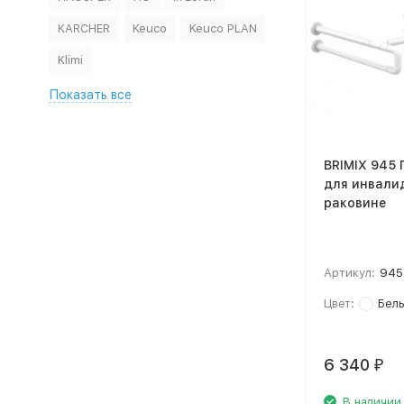
KARCHER
Keuco
Keuco PLAN
Klimi
Показать все
BRIMIX 945 
для инвали
раковине
Артикул:
945
Цвет:
Бел
6 340
₽
В наличии