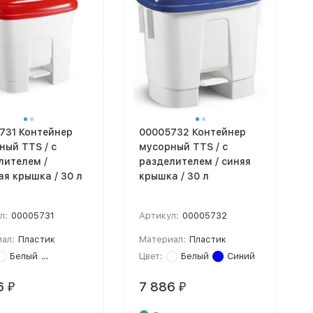
731 Контейнер
00005732 Контейнер
ный TTS / с
мусорный TTS / с
лителем /
разделителем / синяя
ая крышка / 30 л
крышка / 30 л
л:
00005731
Артикул:
00005732
ал:
Пластик
Материал:
Пластик
Белый
Красный
Цвет:
Белый
Синий
6
7 886
₽
₽