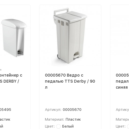
онтейнер с
00005670 Ведро с
00005
S DERBY /
педалью TTS Derby / 90
педал
л
синяя 
05495
Артикул:
00005670
Артику
астик
Материал:
Пластик
Матери
ый
Цвет:
Белый
Цвет: