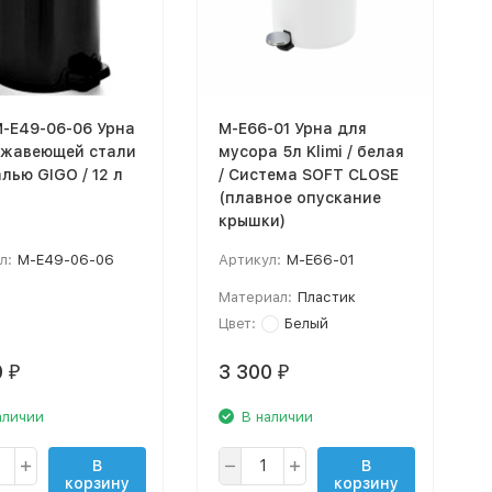
M-E49-06-06 Урна
M-E66-01 Урна для
ржавеющей стали
мусора 5л Klimi / белая
лью GIGO / 12 л
/ Система SOFT CLOSE
(плавное опускание
крышки)
л:
M-E49-06-06
Артикул:
M-E66-01
Материал:
Пластик
Цвет:
Белый
0
3 300
₽
₽
аличии
В наличии
В
В
корзину
корзину