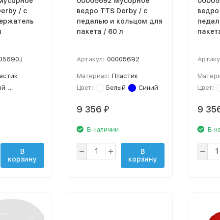
Мусорное
00005692 Мусорное
00005
erby / с
ведро TTS Derby / с
ведро 
держатель
педалью и кольцом для
педал
л
пакета / 60 л
пакета
05690J
Артикул:
00005692
Артику
астик
Материал:
Пластик
Матери
ый
Коричневый
Цвет:
Белый
Синий
Цвет:
9 356
9 35
₽
В наличии
В н
В
В
корзину
корзину