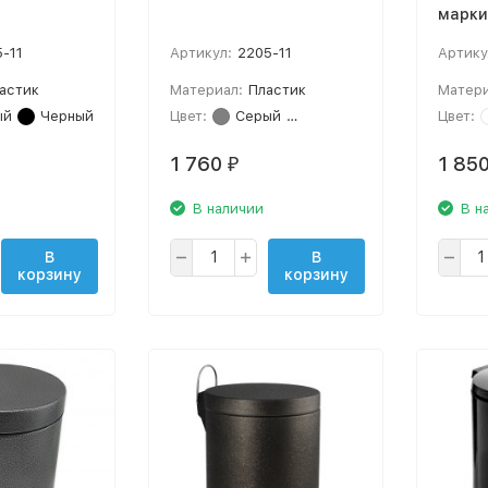
марки 
d - 20
5-11
Артикул:
2205-11
Артику
астик
Материал:
Пластик
Матери
ый
Черный
Цвет:
Серый
Черный
Цвет:
1 760
1 85
₽
В наличии
В н
В
В
корзину
корзину