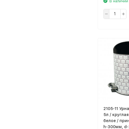
В наличии
2105-11 Урн
5л / круглая
белое / при
h-300мм, d