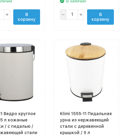
аличии
В наличии
В
В
корзину
корзину
11 Ведро круглое
Klimi 1555-11 Педальная
/ 5 л кожаные
урна из нержавеющей
и / с педалью /
стали с деревянной
ржавеющей стали
крышкой / 5 л