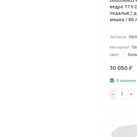
00005690J 
ведро TTS D
педалью / 
мешка / 60 
Артикул:
000
Материал:
Пл
Цвет:
Бел
10 050
₽
В наличии