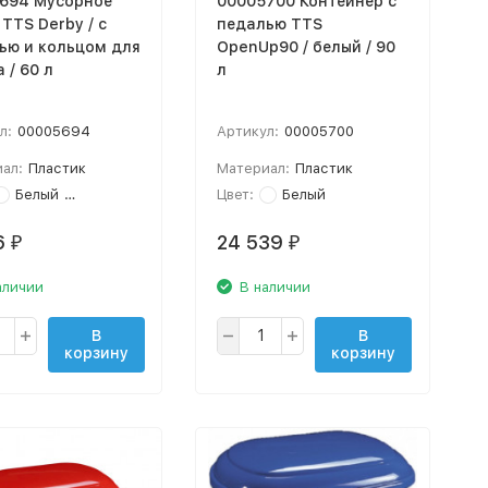
694 Мусорное
00005700 Контейнер с
TTS Derby / с
педалью TTS
ью и кольцом для
OpenUp90 / белый / 90
 / 60 л
л
л:
00005694
Артикул:
00005700
ал:
Пластик
Материал:
Пластик
Белый
Зеленый
Цвет:
Белый
6
24 539
₽
₽
аличии
В наличии
В
В
корзину
корзину