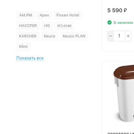
5 590
₽
AM.PM
Apex
Fixsen Hotel
В наличии
HACCPER
HG
In'Loran
KARCHER
Keuco
Keuco PLAN
Klimi
Показать все