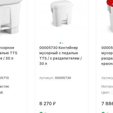
усорное
00005730 Контейнер
00005
далью TTS
мусорный с педалью
мусор
е / 30 л
TTS / с разделителем /
разде
30 л
красн
05710
Артикул:
00005730
Артику
астик
Матери
ый
Цвет:
8 270
7 88
₽