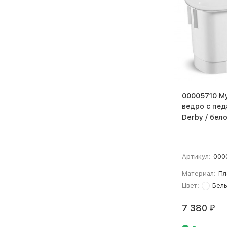
00005710 М
ведро с пе
Derby / бело
Артикул:
000
Материал:
Пл
Цвет:
Бел
7 380
₽