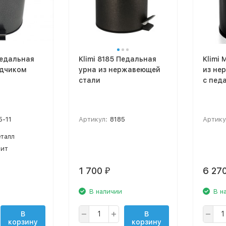
Педальная
Klimi 8185 Педальная
Klimi 
одчиком
урна из нержавеющей
из не
стали
с педа
5-11
Артикул:
8185
Артику
талл
фит
1 700
6 27
₽
В наличии
В н
В
В
корзину
корзину