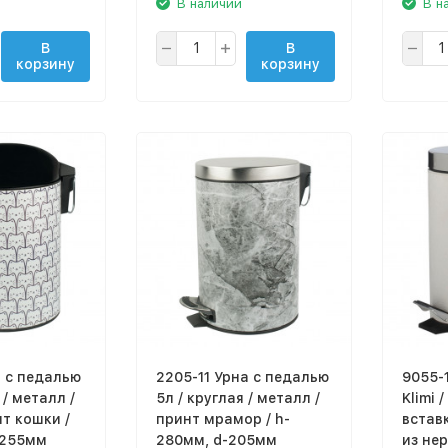
В наличии
В н
В
В
корзину
корзину
а с педалью
2205-11 Урна с педалью
9055-
 / металл /
5л / круглая / металл /
Klimi 
нт кошки /
принт мрамор / h-
вставк
-255мм
280мм, d-205мм
из не