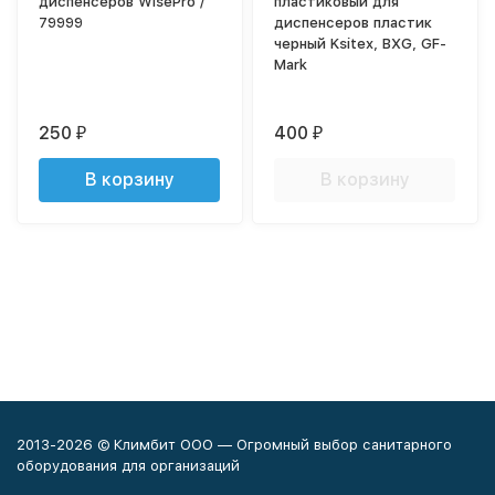
диспенсеров WisePro /
пластиковый для
79999
диспенсеров пластик
черный Ksitex, BXG, GF-
Mark
250
400
₽
₽
В корзину
В корзину
2013-2026 © Климбит ООО — Огромный выбор санитарного
оборудования для организаций