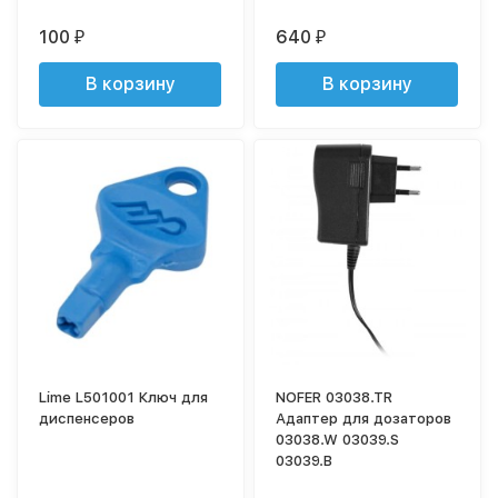
100
640
₽
₽
В корзину
В корзину
Lime L501001 Ключ для
NOFER 03038.TR
диспенсеров
Адаптер для дозаторов
03038.W 03039.S
03039.B