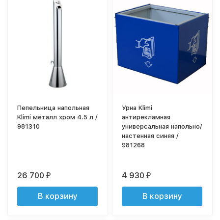
Пепельница напольная
Урна Klimi
Klimi металл хром 4.5 л /
антирекламная
981310
универсальная напольно/
настенная синяя /
981268
26 700
4 930
₽
₽
В корзину
В корзину