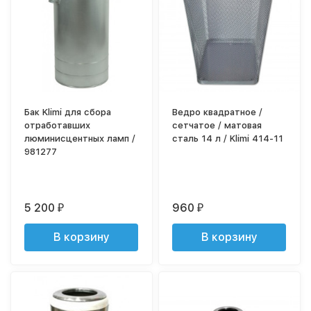
Бак Klimi для сбора
Ведро квадратное /
отработавших
сетчатое / матовая
люминисцентных ламп /
сталь 14 л / Klimi 414-11
981277
5 200
960
₽
₽
В корзину
В корзину