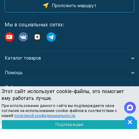
Проложить маршрут
Мы в социальных сетях:
Каталог товаров
Помощь
Информация
Этот сайт использует cookie-файлы, это помогает
ему работать лучше.
При использовании данного сайта вы подтверждаете свое
Политика персональных данных
согласие на использование cookie-файлов в соответствии с
нашей
политикой конфиденциальности
.
Подтверждаю
Все содержимое данного сайта: товары, услуги, цены на них, описания
продукции, статьи и методические рекомендации носят