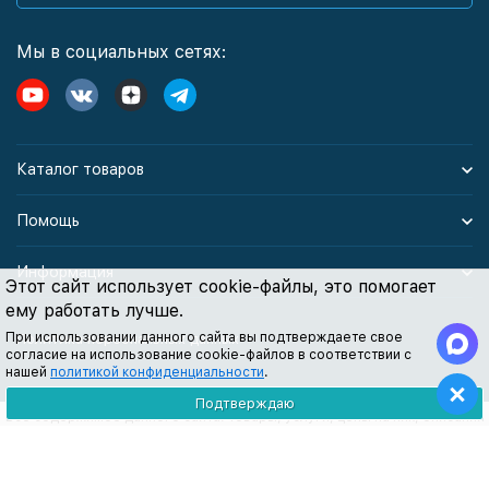
Мы в социальных сетях:
Каталог товаров
Помощь
Информация
Этот сайт использует cookie-файлы, это помогает
ему работать лучше.
При использовании данного сайта вы подтверждаете свое
Политика персональных данных
согласие на использование cookie-файлов в соответствии с
нашей
политикой конфиденциальности
.
Подтверждаю
Все содержимое данного сайта: товары, услуги, цены на них, описания
продукции, статьи и методические рекомендации носят
информационный характер и ни при каких условиях не являются
публичной офертой, признаки которой прописаны в статье 437 ГК РФ