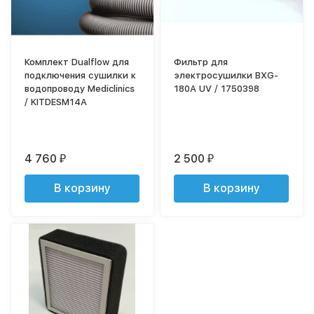
Комплект Dualflow для
Фильтр для
подключения сушилки к
электросушилки BXG-
водопроводу Mediclinics
180A UV / 1750398
/ KITDESM14A
4 760
2 500
₽
₽
В корзину
В корзину