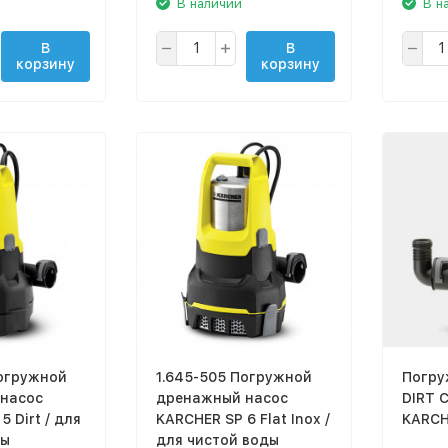
В наличии
В н
В
В
корзину
корзину
Погружной
1.645-505 Погружной
Погру
насос
дренажный насос
DIRT 
 Dirt / для
KARCHER SP 6 Flat Inox /
KARCH
ды
для чистой воды