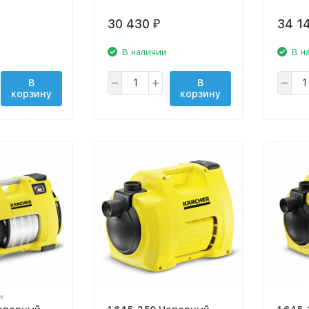
30 430
34 1
₽
В наличии
В н
В
В
корзину
корзину