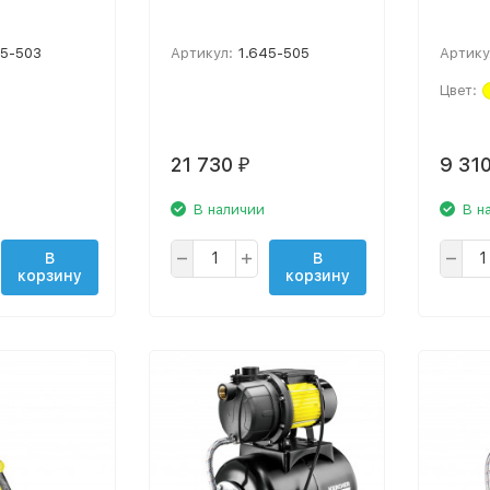
45-503
Артикул:
1.645-505
Артику
Цвет:
21 730
9 31
₽
В наличии
В н
В
В
корзину
корзину