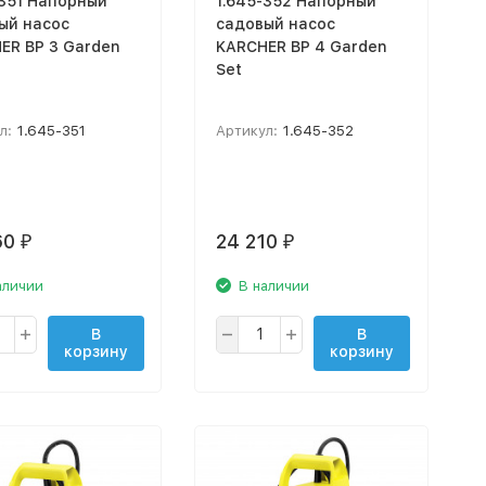
-351 Напорный
1.645-352 Напорный
ый насос
садовый насос
ER BP 3 Garden
KARCHER BP 4 Garden
Set
л:
1.645-351
Артикул:
1.645-352
60
24 210
₽
₽
аличии
В наличии
В
В
корзину
корзину