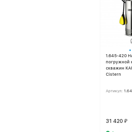
1.645-420 
погружной 
скважин KA
Сistern
Артикул:
1.6
31 420
₽