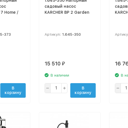
Напорный
1.645-350 Напорный
1.645
сос
садовый насос
садов
7 Home /
KARCHER BP 2 Garden
KARCH
45-373
Артикул:
1.645-350
Артику
15 510
16 7
₽
В наличии
В н
В
В
корзину
корзину