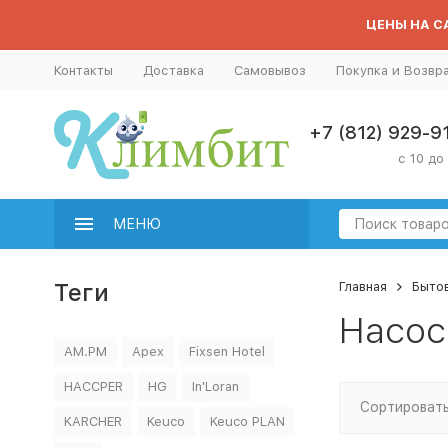
ЦЕНЫ НА СА
Контакты
Доставка
Самовывоз
Покупка и Возвр
+7 (812) 929-9
с 10 до
МЕНЮ
Теги
Главная
Бытов
Насо
AM.PM
Apex
Fixsen Hotel
HACCPER
HG
In'Loran
Сортировать
KARCHER
Keuco
Keuco PLAN