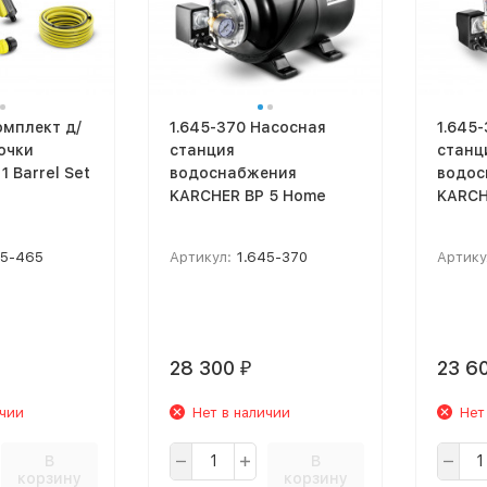
омплект д/
1.645-370 Насосная
1.645
очки
станция
станц
1 Barrel Set
водоснабжения
водос
KARCHER BP 5 Home
KARCH
45-465
Артикул:
1.645-370
Артику
28 300
23 6
₽
ичии
Нет в наличии
Нет
В
В
корзину
корзину