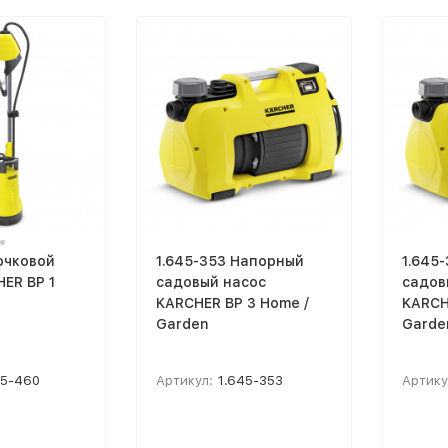
очковой
1.645-353 Напорный
1.645
ER BP 1
садовый насос
садов
KARCHER BP 3 Home /
KARCH
Garden
Garde
45-460
Артикул:
1.645-353
Артику