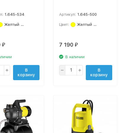
л:
1.645-534
Артикул:
1.645-500
Желтый
Черный
Цвет:
Желтый
Черный
0
7 190
₽
₽
аличии
В наличии
В
В
корзину
корзину