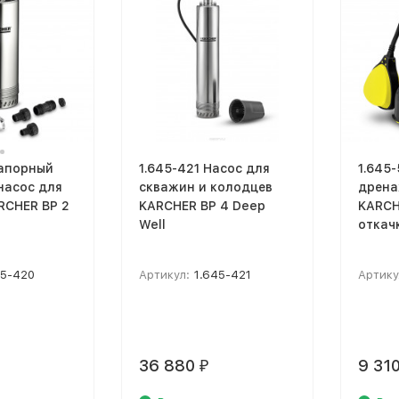
Напорный
1.645-421 Насос для
1.645
насос для
скважин и колодцев
дрена
RCHER BP 2
KARCHER BP 4 Deep
KARCHE
Well
откач
45-420
Артикул:
1.645-421
Артику
36 880
9 31
₽