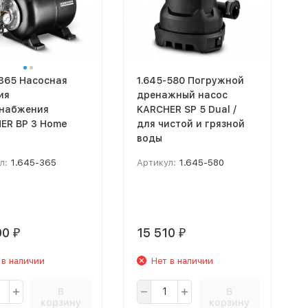
-365 Насосная
1.645-580 Погружной
ия
дренажный насос
набжения
KARCHER SP 5 Dual /
ER BP 3 Home
для чистой и грязной
воды
л:
1.645-365
Артикул:
1.645-580
00
15 510
₽
₽
 в наличии
Нет в наличии
В
В
корзину
корзину