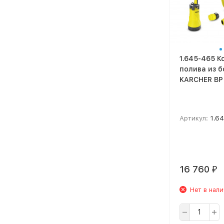
1.645-465 К
полива из б
KARCHER BP 
Артикул:
1.6
16 760
₽
Нет в нал