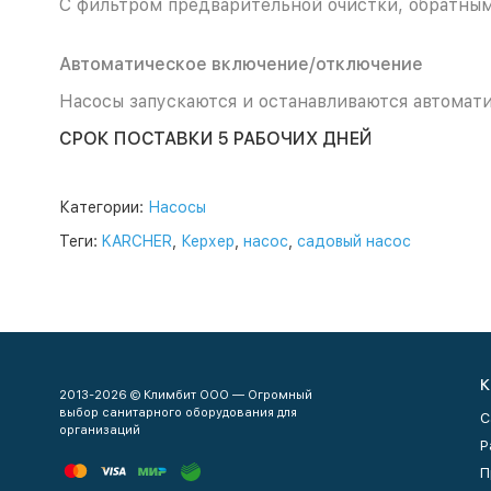
С фильтром предварительной очистки, обратным
Автоматическое включение/отключение
Насосы запускаются и останавливаются автомат
СРОК ПОСТАВКИ 5 РАБОЧИХ ДНЕЙ
Категории:
Насосы
Теги:
KARCHER
,
Керхер
,
насос
,
садовый насос
К
2013-2026 © Климбит ООО — Огромный
выбор санитарного оборудования для
С
организаций
Р
П