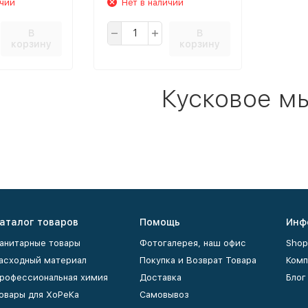
ичии
Нет в наличии
В
В
корзину
корзину
Кусковое м
аталог товаров
Помощь
Инф
анитарные товары
Фотогалерея, наш офис
Shop
асходный материал
Покупка и Возврат Товара
Комп
рофессиональная химия
Доставка
Блог
овары для ХоРеКа
Самовывоз