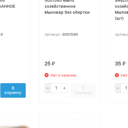
ыло
0001595 Мыло
99920
 БАННОЕ
хозяйственное
хозяй
Мыловар без обертки
Мылов
(шт)
93
Артикул:
0001595
Артику
25
35
₽
₽
Нет в наличии
Нет
В
В
корзину
корзину