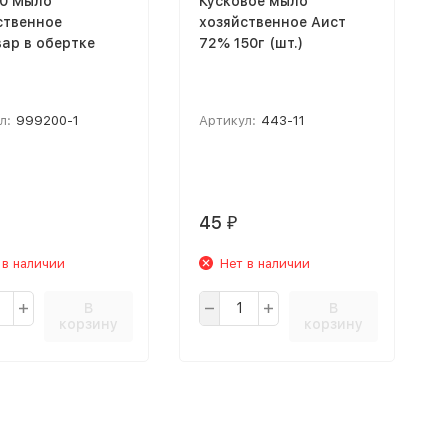
0 Мыло
Кусковое мыло
ственное
хозяйственное Аист
ар в обертке
72% 150г (шт.)
л:
999200-1
Артикул:
443-11
45
₽
 в наличии
Нет в наличии
В
В
корзину
корзину