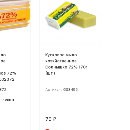
ыло
Кусковое мыло
ное
хозяйственное
Солнышко 72% 170г
ное 72%
(шт.)
 602372
372
Артикул:
603485
ичневый
70
₽