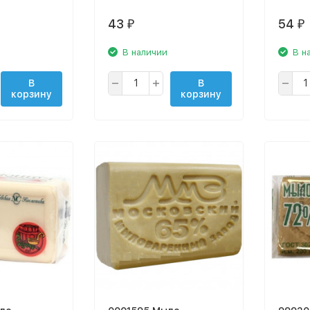
43
54
₽
₽
В наличии
В н
В
В
корзину
корзину