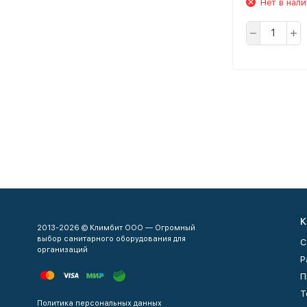
Нет в нал
К
2013-2026 © Климбит ООО — Огромный
выбор санитарного оборудования для
С
организаций
Р
П
Т
Политика персональных данных