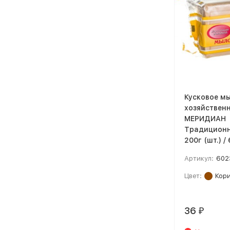
Кусковое м
хозяйствен
МЕРИДИАН
Традицион
200г (шт.) /
Артикул:
602
Цвет:
Кор
36
₽