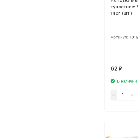
НК 10193 М
туалетное:
140г (шт.)
Артикул:
101
62
₽
В наличии