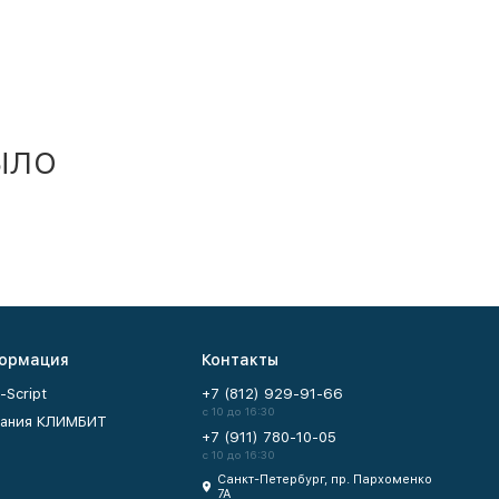
ыло
ормация
Контакты
-Script
+7 (812) 929-91-66
с 10 до 16:30
ания КЛИМБИТ
+7 (911) 780-10-05
с 10 до 16:30
Санкт-Петербург, пр. Пархоменко
7А