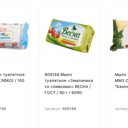
о туалетное
605146 Мыло
Мыло 
ЭФКО) / 100
туалетное «Земляника
ММЗ 
со сливками» ВЕСНА /
"Банно
ГОСТ / 90 г / 6090
736
Артикул:
605146
Артику