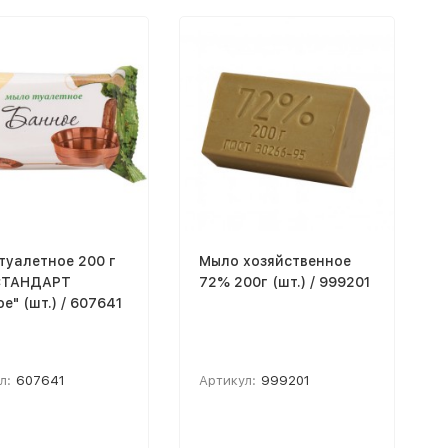
туалетное 200 г
Мыло хозяйственное
СТАНДАРТ
72% 200г (шт.) / 999201
е" (шт.) / 607641
л:
607641
Артикул:
999201