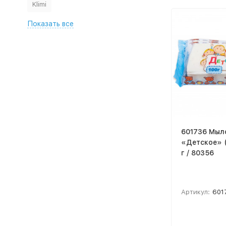
Klimi
Показать все
601736 Мыл
«Детское» (
г / 80356
Артикул:
601