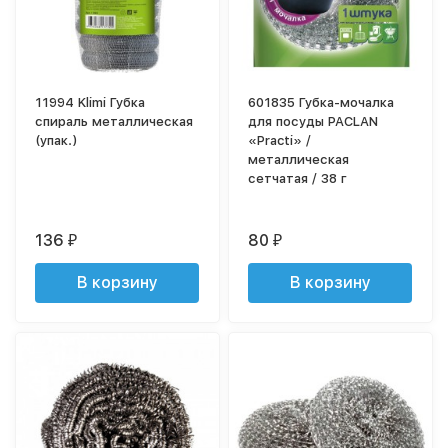
11994 Klimi Губка
601835 Губка-мочалка
спираль металлическая
для посуды PACLAN
(упак.)
«Practi» /
металлическая
сетчатая / 38 г
136
80
₽
₽
В корзину
В корзину