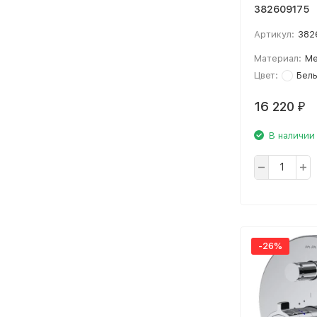
382609175
Артикул:
382
Материал:
Ме
Цвет:
Бел
16 220
₽
В наличии
-26%