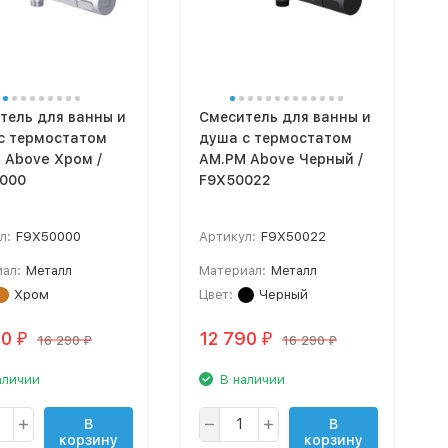
тель для ванны и
Смеситель для ванны и
с термостатом
душа с термостатом
 Above Хром /
AM.PM Above Черный /
000
F9X50022
л:
F9X50000
Артикул:
F9X50022
ал:
Металл
Материал:
Металл
Хром
Цвет:
Черный
90
12 790
₽
₽
16 290
16 290
₽
₽
аличии
В наличии
В
В
корзину
корзину