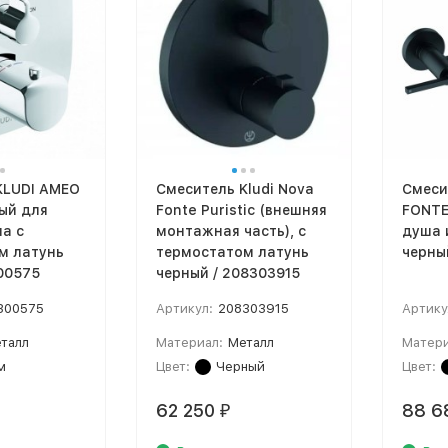
KLUDI AMEO
Смеситель Kludi Nova
Смеси
ый для
Fonte Puristic (внешняя
FONTE 
а с
монтажная часть), с
душа 
м латунь
термостатом латунь
черны
00575
черный / 208303915
300575
Артикул:
208303915
Артику
талл
Материал:
Металл
Матери
м
Цвет:
Черный
Цвет:
62 250
88 6
₽