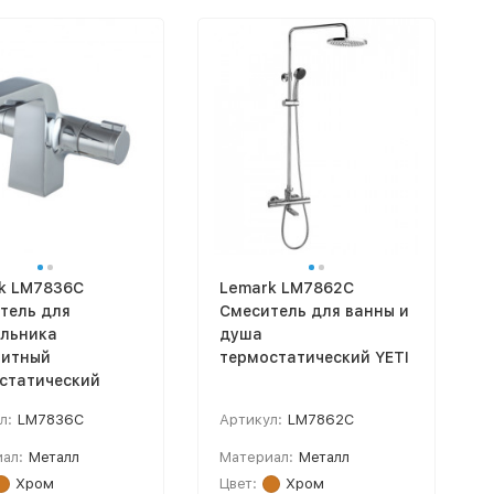
k LM7836C
Lemark LM7862C
тель для
Смеситель для ванны и
льника
душа
итный
термостатический YETI
статический
л:
LM7836C
Артикул:
LM7862C
ал:
Металл
Материал:
Металл
Хром
Цвет:
Хром