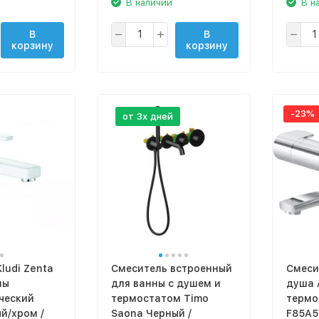
В наличии
В н
В
В
корзину
корзину
-23%
от 3х дней
ludi Zenta
Смеситель встроенный
Смеси
ны
для ванны с душем и
душа 
ческий
термостатом Timo
термо
й/хром /
Saona Черный /
F85A5