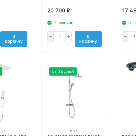
20 700
17 4
₽
В наличии
В н
В
В
корзину
корзину
от 3х дней