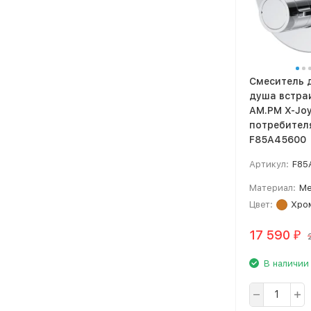
Смеситель 
душа встра
AM.PM X-Joy
потребителя
F85A45600
Артикул:
F85
Материал:
Ме
Цвет:
Хро
17 590
₽
В наличии