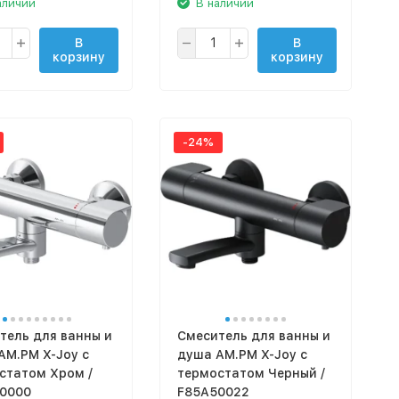
аличии
В наличии
В
В
корзину
корзину
-24%
тель для ванны и
Смеситель для ванны и
AM.PM X-Joy с
душа AM.PM X-Joy с
статом Хром /
термостатом Черный /
0000
F85A50022