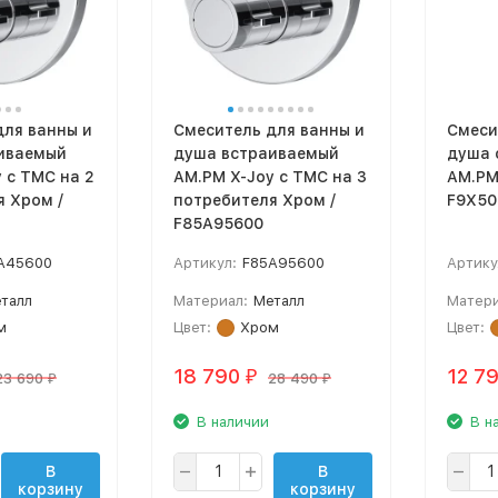
для ванны и
Смеситель для ванны и
Смеси
иваемый
душа встраиваемый
душа 
 с ТМС на 2
AM.PM X-Joy с ТМС на 3
AM.PM
 Хром /
потребителя Хром /
F9X50
F85A95600
A45600
Артикул:
F85A95600
Артику
талл
Материал:
Металл
Матери
м
Цвет:
Хром
Цвет:
18 790
12 7
₽
23 690
28 490
₽
₽
В наличии
В н
В
В
корзину
корзину