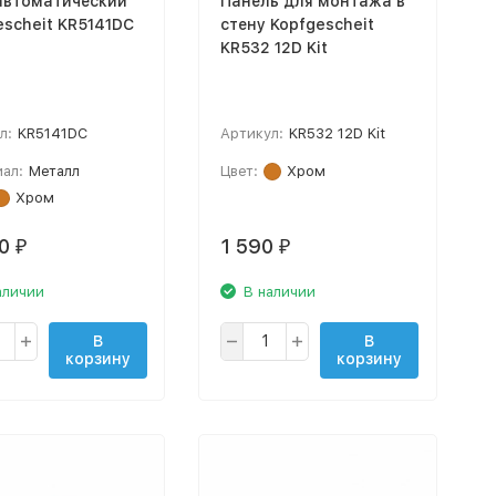
автоматический
Панель для монтажа в
escheit KR5141DC
стену Kopfgescheit
KR532 12D Kit
л:
KR5141DC
Артикул:
KR532 12D Kit
ал:
Металл
Цвет:
Хром
Хром
00
1 590
₽
₽
аличии
В наличии
В
В
корзину
корзину