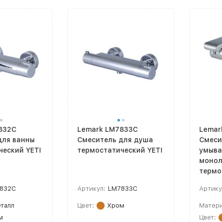
832C
Lemark LM7833C
Lemar
для ванны
Смеситель для душа
Смеси
ческий YETI
термостатический YETI
умыва
монол
термо
832C
Артикул:
LM7833C
Артику
талл
Цвет:
Хром
Матери
м
Цвет: