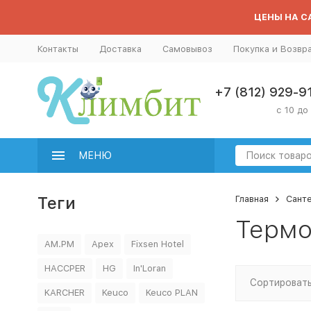
ЦЕНЫ НА СА
Контакты
Доставка
Самовывоз
Покупка и Возвр
+7 (812) 929-9
с 10 до
МЕНЮ
Теги
Главная
Сант
Термо
AM.PM
Apex
Fixsen Hotel
HACCPER
HG
In'Loran
Сортировать
KARCHER
Keuco
Keuco PLAN