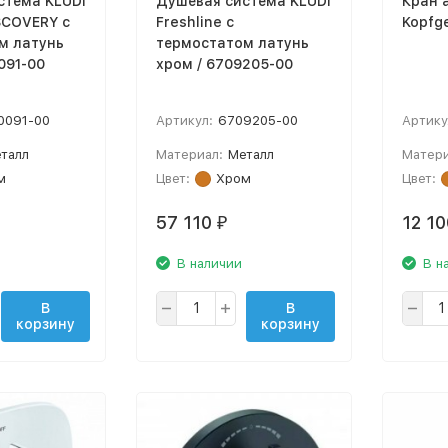
стема KLUDI
Душевая система KLUDI
Кран 
SCOVERY с
Freshline с
Kopfg
м латунь
термостатом латунь
091-00
хром / 6709205-00
0091-00
Артикул:
6709205-00
Артику
талл
Материал:
Металл
Матери
м
Цвет:
Хром
Цвет:
57 110
12 1
₽
В наличии
В н
В
В
корзину
корзину