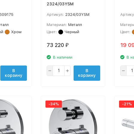
2324/03YSM
609175
Артикул:
2324/03YSM
Артику
талл
Материал:
Металл
Матери
ый
Хром
Цвет:
Черный
Цвет:
73 220
19 0
₽
В наличии
В н
В
В
корзину
корзину
-34%
-21%