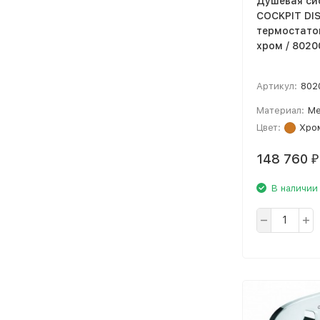
Душевая си
COCKPIT DI
термостато
хром / 8020
Артикул:
802
Материал:
Ме
Цвет:
Хро
148 760
₽
В наличии