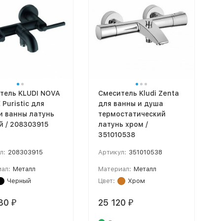
тель KLUDI NOVA
Смеситель Kludi Zenta
Puristic для
для ванны и душа
и ванны латунь
термостатический
й / 208303915
латунь хром /
351010538
л:
208303915
Артикул:
351010538
ал:
Металл
Материал:
Металл
Черный
Цвет:
Хром
80
25 120
₽
₽