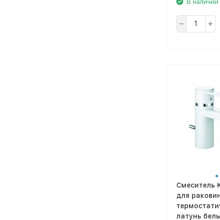
В наличии
Смеситель K
для ракови
термостати
латунь белы