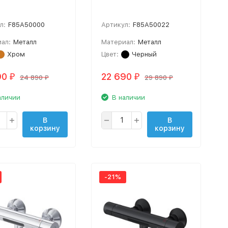
л:
F85A50000
Артикул:
F85A50022
ал:
Металл
Материал:
Металл
Хром
Цвет:
Черный
90
22 690
₽
₽
24 890
29 890
₽
₽
аличии
В наличии
В
В
корзину
корзину
-21%