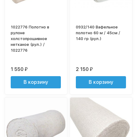
1022776 Полотно в
0932/140 Вафельное
рулоне
полотно 60 м / 45см /
холстопрошивное
140 гр (рул.)
нетканое (рул.) /
1022776
1 550
2 150
₽
₽
В корзину
В корзину