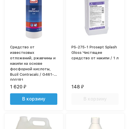
Средство от
PS-275-1 Prosept Splash
известковых
Gloss Чистящее
отложений, ржавчины и
средство от накипи / 1 л
накипи на основе
фосфорной кислоты,
Buzil Contracalc / G461-
0001R1
1 620
148
₽
₽
В корзину
В корзину