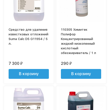
Средство для удаления
110305 Химитек
известковых отложений
Полифор
Suma Calc D5 G11954 / 5
Концентрированный
л.
жидкий низкопенный
кислотный
обезжириватель / 1 л
7 300
290
₽
₽
В корзину
В корзину