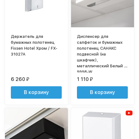
Держатель для
Диспенсер для
бумажных полотенец
салфеток и бумажных
Fixsen Hotel Хром / FX-
полотенец САНАКС
31027A
подвесной (на
шкафчик),
металлический Белый /
9998-W
6 260
1 110
₽
₽
В корзину
В корзину