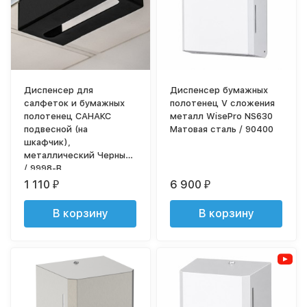
Диспенсер для
Диспенсер бумажных
салфеток и бумажных
полотенец V сложения
полотенец САНАКС
металл WisePro NS630
подвесной (на
Матовая сталь / 90400
шкафчик),
металлический Черный
/ 9998-B
1 110
6 900
₽
₽
В корзину
В корзину