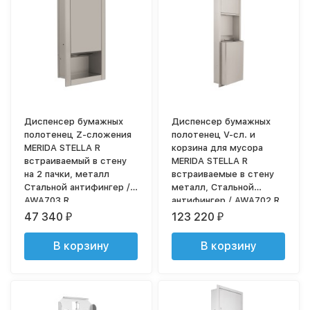
Диспенсер бумажных
Диспенсер бумажных
полотенец Z-сложения
полотенец V-сл. и
MERIDA STELLA R
корзина для мусора
встраиваемый в стену
MERIDA STELLA R
на 2 пачки, металл
встраиваемые в стену
Стальной антифингер /
металл, Стальной
AWA703.R
антифингер / AWA702.R
47 340
123 220
₽
₽
В корзину
В корзину