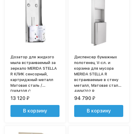
Дозатор для жидкого
Диспенсер бумажных
мыла встраиваемый за
полотенец V-сл. и
зеркало MERIDA STELLA
корзина для мусора
R КЛИК сенсорный,
MERIDA STELLA R
картриджный металл
встраиваемые в стену
Матовая сталь /
металл, Матовая сталь /
DWM108.C
AWM702.R
13 120
94 790
₽
₽
В корзину
В корзину