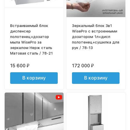
Встраиваемый блок
Зеркальный блок 3в1
диспенсер
WisePro с встроенными
полотенец+дозатор
дозатором 1л+дисп
мыла WisePro за
полотенец+сушилка для
зеркалом Нерж сталь
рук / 78-13
Матовая сталь / 78-21
15 600
172 000
₽
₽
В корзину
В корзину