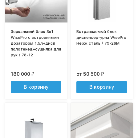
Зеркальный блок 3в1
Встраиваемый блок
WisePro с встроенными
диспенсер-урна WisePro
дозатором 1,5л+дисп
Нерж сталь / 79-26M
полотенец+сушилка для
рук / 78-12
180 000
от 50 500
₽
₽
В корзину
В корзину