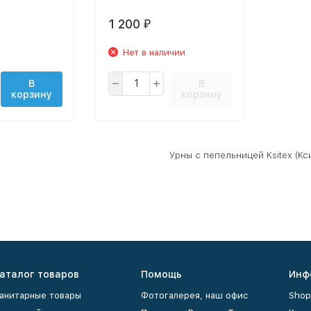
1 200
₽
Нет в наличии
В
В
корзину
корзину
Урны с пепельницей Ksitex (Кс
аталог товаров
Помощь
Инф
анитарные товары
Фотогалерея, наш офис
Shop