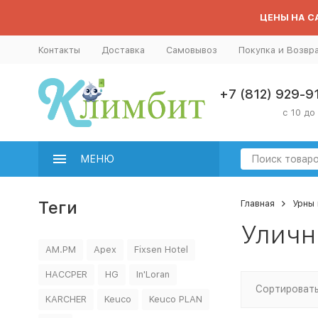
ЦЕНЫ НА СА
Контакты
Доставка
Самовывоз
Покупка и Возвр
+7 (812) 929-9
с 10 до
МЕНЮ
Теги
Главная
Урны 
Уличн
AM.PM
Apex
Fixsen Hotel
HACCPER
HG
In'Loran
Сортировать
KARCHER
Keuco
Keuco PLAN