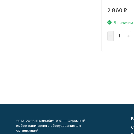
2 860
₽
В наличии
К
2013-2026 © Климбит ООО — Огромный
выбор санитарного оборудования для
С
организаций