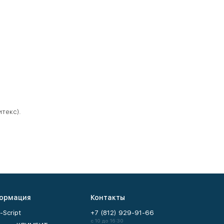
итекс).
ормация
Контакты
-Script
+7 (812) 929-91-66
с 10 до 16:30