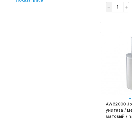
Показать все
AW62000 Jo
унитаза / м
матовый / h