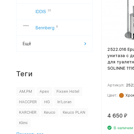
35
IDDIS
8
Bennberg
Ещё
2522.016 Ер
унитаза с 
для туалет
SOLINNE 111
Теги
Артикул:
252
AM.PM
Apex
Fixsen Hotel
Цвет:
Хро
HACCPER
HG
In'Loran
KARCHER
Keuco
Keuco PLAN
4 650
₽
Klimi
В наличии