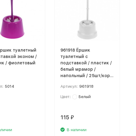
Ёршик туалетный
961918 Ёршик
ставкой эконом /
туалетный с
ик / фиолетовый
подставкой / пластик /
белый мрамор /
напольный / 25шт/кор
(шт)
л:
5014
Артикул:
961918
Цвет:
Белый
115
₽
аличии
В наличии