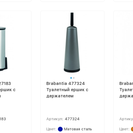
27183
Brabantia 477324
Braban
ершик с
Туалетный ершик с
Туале
м
держателем
держа
183
Артикул:
477324
Артику
Цвет:
Матовая сталь
Цвет: