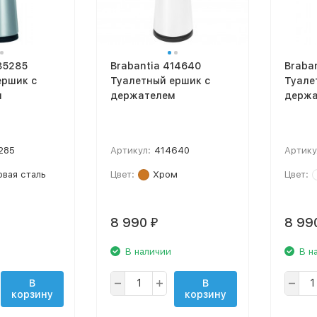
85285
Brabantia 414640
Braba
ершик с
Туалетный ершик с
Туале
м
держателем
держа
285
Артикул:
414640
Артику
вая сталь
Цвет:
Хром
Цвет:
8 990
8 99
₽
В наличии
В н
В
В
корзину
корзину