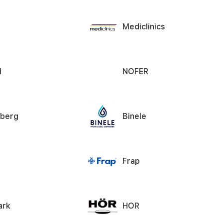
n
Mediclinics
l
NOFER
berg
Binele
Frap
ark
HOR