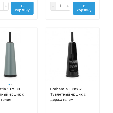
В
В
корзину
корзину
ntia 107900
Brabantia 108587
тный ершик с
Туалетный ершик с
телем
держателем