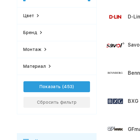
Цвет
D-Li
Бренд
Savo
Монтаж
Материал
Benn
Показать
BXG
Сбросить фильтр
GFm