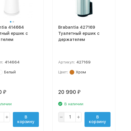
ntia 414664
Brabantia 427169
тный ершик с
Туалетный ершик с
телем
держателем
л:
414664
Артикул:
427169
Белый
Цвет:
Хром
0
20 990
₽
₽
аличии
В наличии
В
В
корзину
корзину