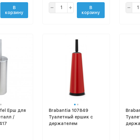
В
В
корзину
корзину
fel Ерш для
Brabantia 107849
Braba
еталл /
Туалетный ершик с
Туале
417
держателем
держа