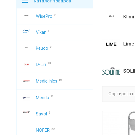
Каталог товаров
2
WisePro
Klimi
1
Vikan
Lime
41
Keuco
18
D-Lin
SOLI
10
Mediclinics
Сортировать
12
Merida
2
Savol
22
NOFER