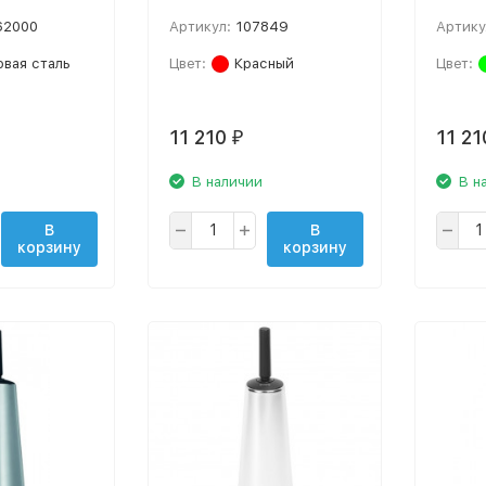
2000
Артикул:
107849
Артику
вая сталь
Цвет:
Красный
Цвет:
11 210
11 2
₽
В наличии
В н
В
В
корзину
корзину