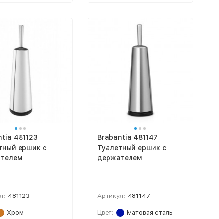
tia 481123
Brabantia 481147
тный ершик с
Туалетный ершик с
телем
держателем
л:
481123
Артикул:
481147
Хром
Цвет:
Матовая сталь