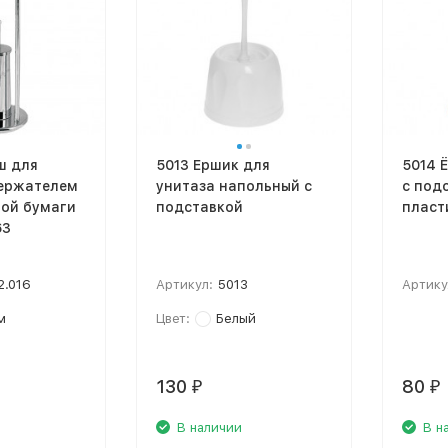
ш для
5013 Ершик для
5014 
держателем
унитаза напольный с
с под
ной бумаги
подставкой
пласт
63
2.016
Артикул:
5013
Артику
м
Цвет:
Белый
130
80
₽
₽
В наличии
В н