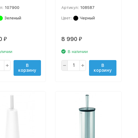
л:
107900
Артикул:
108587
Зеленый
Цвет:
Черный
10
8 990
₽
₽
аличии
В наличии
В
В
корзину
корзину