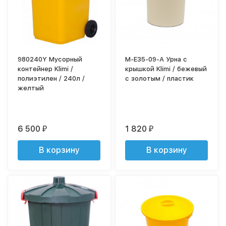
980240Y Мусорный
M-E35-09-A Урна с
контейнер Klimi /
крышкой Klimi / бежевый
полиэтилен / 240л /
с золотым / пластик
желтый
6 500
1 820
₽
₽
В корзину
В корзину