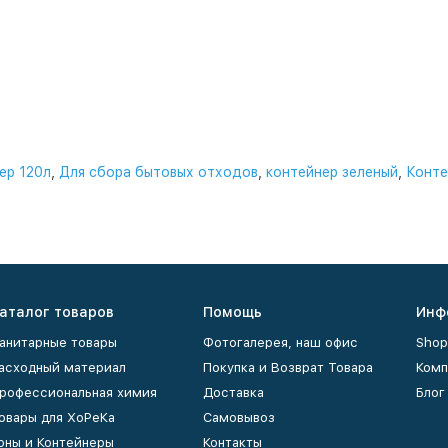
ер 120л
,
Для сбора бытовых отходов
,
контейнер зеленый
,
Конте
аталог товаров
Помощь
Инф
анитарные товары
Фотогалерея, наш офис
Shop
асходный материал
Покупка и Возврат Товара
Комп
рофессиональная химия
Доставка
Блог
овары для ХоРеКа
Самовывоз
рны и Контейнеры
Контакты