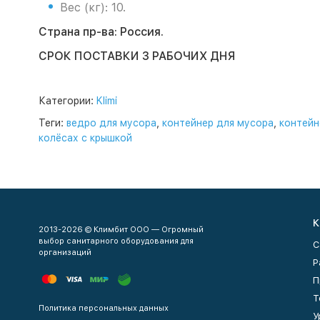
Вес (кг): 10.
Страна пр-ва: Россия.
СРОК ПОСТАВКИ 3 РАБОЧИХ ДНЯ
Категории:
Klimi
Теги:
ведро для мусора
,
контейнер для мусора
,
контейн
колёсах с крышкой
К
2013-2026 © Климбит ООО — Огромный
выбор санитарного оборудования для
С
организаций
Р
П
Т
Политика персональных данных
У