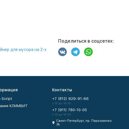
Поделиться в соцсетях:
йнер для мусора на 2-х
ормация
Контакты
-Script
+7 (812) 929-91-66
с 10 до 16:30
ания КЛИМБИТ
+7 (911) 780-10-05
с 10 до 16:30
Санкт-Петербург, пр. Пархоменко
7А