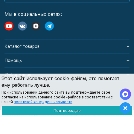
Мы в социальных сетях:
Каталог товаров
Помощь
Информация
Этот сайт использует cookie-файлы, это помогает
ему работать лучше.
При использовании данного сайта вы подтверждаете свое
Политика персональных данных
согласие на использование cookie-файлов в соответствии с
нашей
политикой конфиденциальности
.
Подтверждаю
Все содержимое данного сайта: товары, услуги, цены на них, описания
продукции, статьи и методические рекомендации носят
информационный характер и ни при каких условиях не являются
публичной офертой, признаки которой прописаны в статье 437 ГК РФ