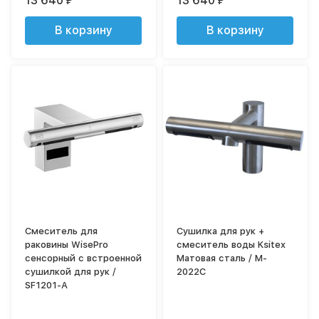
13 640
13 640
₽
₽
В корзину
В корзину
Смеситель для
Сушилка для рук +
раковины WisePro
смеситель воды Ksitex
сенсорный с встроенной
Матовая сталь / M-
сушилкой для рук /
2022C
SF1201-A