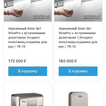
Зеркальный блок 3в1
Зеркальный блок 3в1
WisePro с встроенными
WisePro с встроенными
дозатором 1л+дисп
дозатором 1,5л+дисп
полотенец+сушилка для
полотенец+сушилка для
рук / 78-13
рук / 78-12
172 000
180 000
₽
₽
В корзину
В корзину