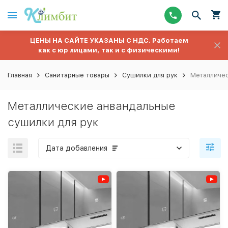
ЦЕНЫ НА САЙТЕ УКАЗАНЫ С НДС. Работаем
как с юр лицами, так и с физическими!
Главная
Санитарные товары
Сушилки для рук
Металличес
Металлические анвандальные
сушилки для рук
Дата добавления