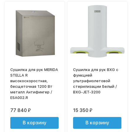
Сушилка для рук MERIDA
Сушилка для рук BXG с
STELLA R
функцией
высокоскоростная,
ультрафиолетовой
бесщеточная 1200 Вт
стерилизации Белый /
металл Антифингер /
BXG-JET-3200
ESA002.R
77 840
15 350
₽
₽
В корзину
В корзину