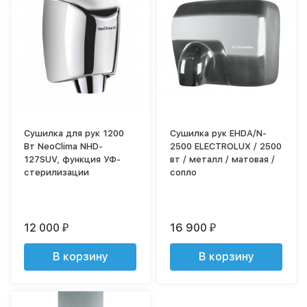
Сушилка для рук 1200
Сушилка рук EHDA/N-
Вт NeoClima NHD-
2500 ELECTROLUX / 2500
127SUV, функция УФ-
вт / металл / матовая /
стерилизации
сопло
12 000
16 900
₽
₽
В корзину
В корзину