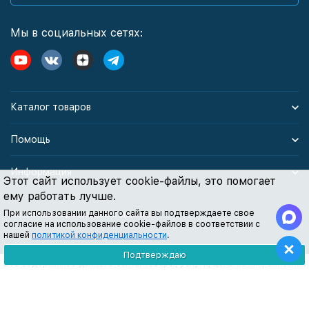
Мы в социальных сетях:
Каталог товаров
Помощь
Информация
Этот сайт использует cookie-файлы, это помогает
ему работать лучше.
При использовании данного сайта вы подтверждаете свое
Политика персональных данных
согласие на использование cookie-файлов в соответствии с
нашей
политикой конфиденциальности
.
Подтверждаю
Все содержимое данного сайта: товары, услуги, цены на них, описания
продукции, статьи и методические рекомендации носят
информационный характер и ни при каких условиях не являются
публичной офертой, признаки которой прописаны в статье 437 ГК РФ