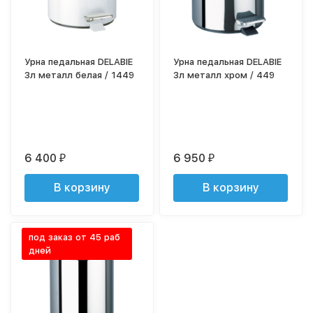
Урна педальная DELABIE
Урна педальная DELABIE
3л металл белая / 1449
3л металл хром / 449
6 400
6 950
₽
₽
В корзину
В корзину
под заказ от 45 раб
дней