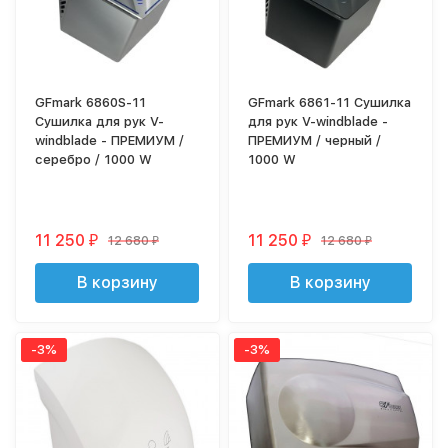
GFmark 6860S-11
GFmark 6861-11 Сушилка
Сушилка для рук V-
для рук V-windblade -
windblade - ПРЕМИУМ /
ПРЕМИУМ / черный /
серебро / 1000 W
1000 W
11 250
11 250
12 680
12 680
₽
₽
₽
₽
В корзину
В корзину
-3%
-3%