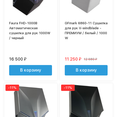
Faura FHD-1000B
GFmark 6860-11 Сушилка
Автоматическая
для рук V-windblade -
сушилка для рук 1000W
ПРЕМИУМ / белый / 1000
/ черный
W
16 500
11 250
12 680
₽
₽
₽
В корзину
В корзину
-11%
-11%