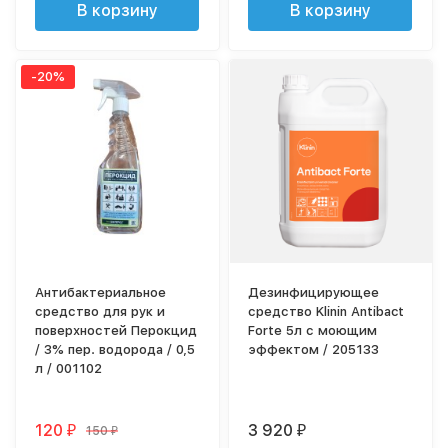
В корзину
В корзину
-20%
Антибактериальное
Дезинфицирующее
средство для рук и
средство Klinin Antibact
поверхностей Перокцид
Forte 5л с моющим
/ 3% пер. водорода / 0,5
эффектом / 205133
л / 001102
120
3 920
150
₽
₽
₽