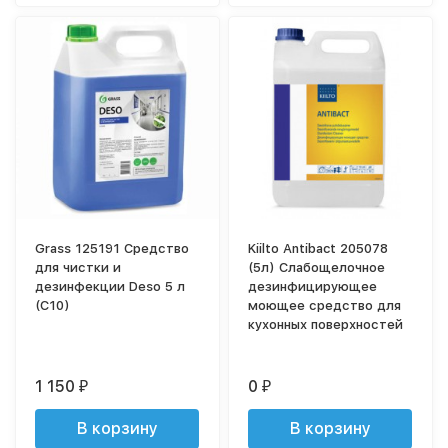
Grass 125191 Средство
Kiilto Antibact 205078
для чистки и
(5л) Слабощелочное
дезинфекции Deso 5 л
дезинфицирующее
(С10)
моющее средство для
кухонных поверхностей
1 150
0
₽
₽
В корзину
В корзину