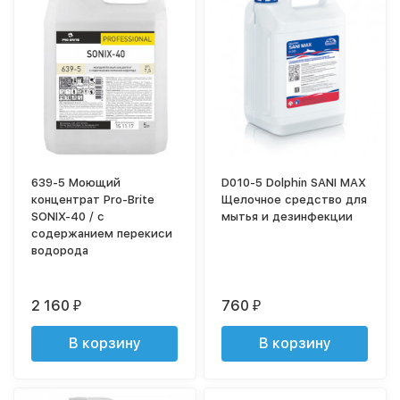
639-5 Моющий
D010-5 Dolphin SANI MAX
концентрат Pro-Brite
Щелочное средство для
SONIX-40 / с
мытья и дезинфекции
содержанием перекиси
водорода
2 160
760
₽
₽
В корзину
В корзину