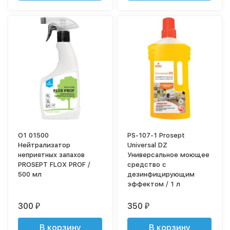
O1 01500
PS-107-1 Prosept
Нейтрализатор
Universal DZ
неприятных запахов
Универсальное моющее
PROSEPT FLOX PROF /
средство с
500 мл
дезинфицирующим
эффектом / 1 л
300
350
₽
₽
В корзину
В корзину