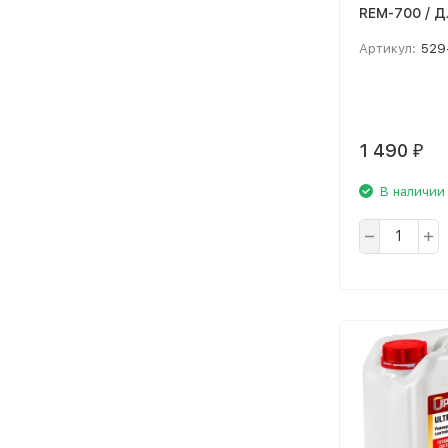
REM-700 / Д
СТО / 5 л
Артикул:
529
1 490
₽
В наличии