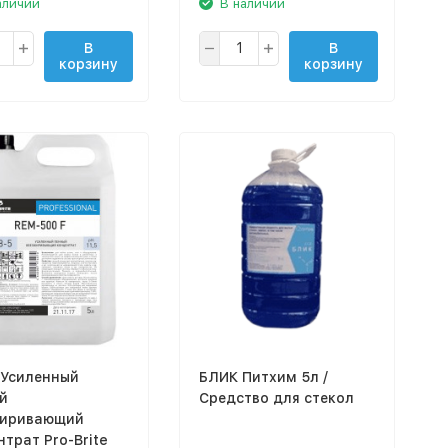
аличии
В наличии
В
В
корзину
корзину
 Усиленный
БЛИК Питхим 5л /
й
Средство для стекол
иривающий
трат Pro-Brite