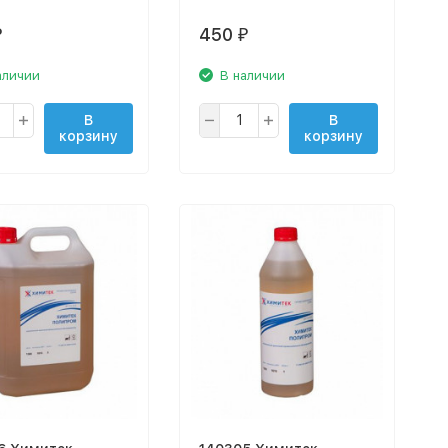
450
₽
₽
аличии
В наличии
В
В
корзину
корзину