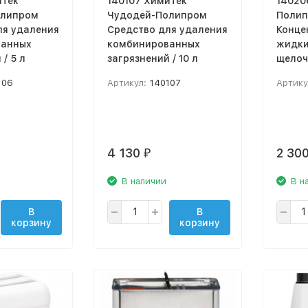
итек
140107 Химитек
14020
олипром
Чудодей-Полипром
Поли
ля удаления
Средство для удаления
Конце
ванных
комбинированных
жидки
/ 5 л
загрязнений / 10 л
щелоч
пром
106
Артикул:
140107
Артику
обезж
4 130
2 30
₽
В наличии
В н
В
В
корзину
корзину