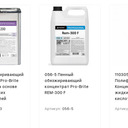
жиривающий
056-5 Пенный
11030
Pro-Brite
обезжиривающий
Поли
а основе
концентрат Pro-Brite
Конце
ких
REM-300 F
жидки
лей
кисло
обезжи
3
Артикул:
056-5
Артику