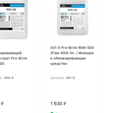
301-5 Pro-Brite REM-500
жиривающий
(Рэм-500) 5л. / Моющее
трат Pro-Brite
и обезжиривающее
00
средство
л:
300-5
Артикул:
301-5
0
1 630
₽
₽