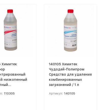
5 Химитек
140105 Химитек
фор
Чудодей-Полипром
нтрированный
Средство для удаления
й низкопенный
комбинированных
тный
загрязнений / 1 л
риватель / 1 л
л:
110305
Артикул:
140105