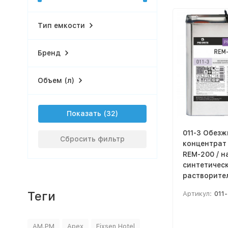
Тип емкости
Бренд
Объем (л)
Показать
011-3 Обез
Сбросить фильтр
концентрат 
REM-200 / н
синтетичес
растворите
Теги
Артикул:
011-
AM.PM
Apex
Fixsen Hotel