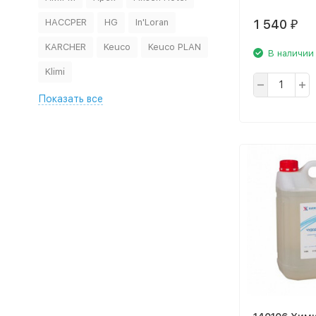
1 540
HACCPER
HG
In'Loran
₽
KARCHER
Keuco
Keuco PLAN
В наличии
Klimi
Показать все