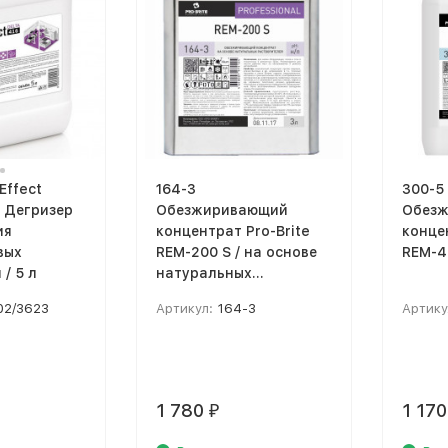
Effect
164-3
300-5
 Дегризер
Обезжиривающий
Обез
ия
концентрат Pro-Brite
концен
вых
REM-200 S / на основе
REM-4
/ 5 л
натуральных
растворителей
02/3623
Артикул:
164-3
Артику
1 780
1 17
₽