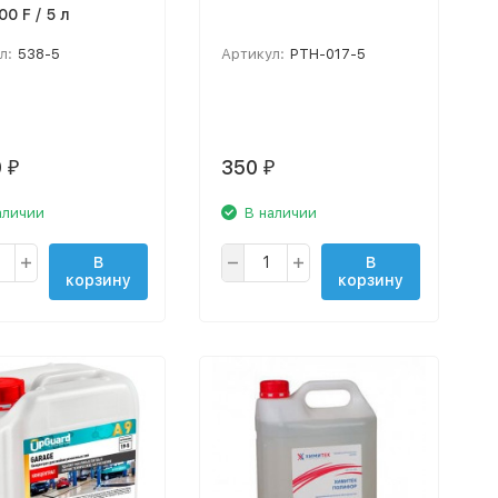
0 F / 5 л
л:
538-5
Артикул:
PTH-017-5
0
350
₽
₽
аличии
В наличии
В
В
корзину
корзину