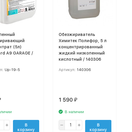
пенный
Обезжириватель
иривающий
Химитек Полифор, 5 л
нтрат (5л)
концентрированный
rd A9 GARAGE /
жидкий низкопенный
кислотный / 140306
л:
Up-19-5
Артикул:
140306
1 590
₽
₽
аличии
В наличии
В
В
корзину
корзину