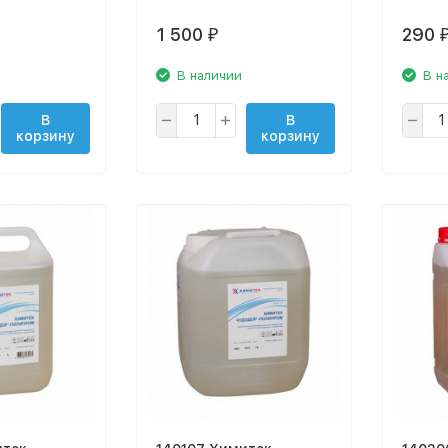
1 500
290
₽
В наличии
В н
В
В
корзину
корзину