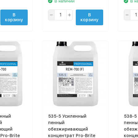
В наличии
В н
В
В
корзину
корзину
енный
535-5 Усиленный
538-5
й
пенный
пенны
ающий
обезжиривающий
обезж
Pro-Brite
концентрат Pro-Brite
концен