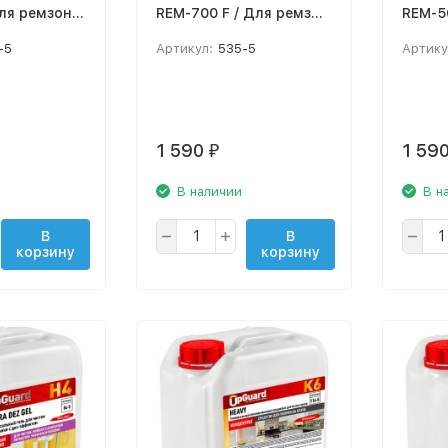
ля ремзон и
REM-700 F / Для ремзон
REM-50
и СТО / 5 л
-5
Артикул:
535-5
Артику
1 590
1 59
₽
В наличии
В н
В
В
корзину
корзину