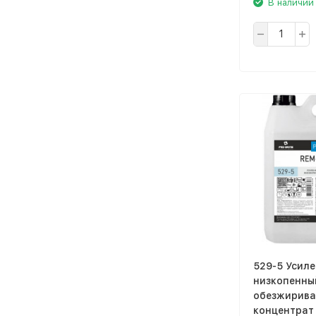
В наличии
529-5 Усил
низкопенны
обезжирив
концентрат 