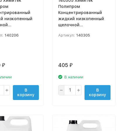
6 Химитек
140305 Химитек
пром
Полипром
нтрированный
Концентрированный
й низкопенный
жидкий низкопенный
ной
щелочной
ышленный
промышленный
л:
140206
Артикул:
140305
ириватель / 5 л
обезжириватель / 1 л
0
405
₽
₽
аличии
В наличии
В
В
корзину
корзину