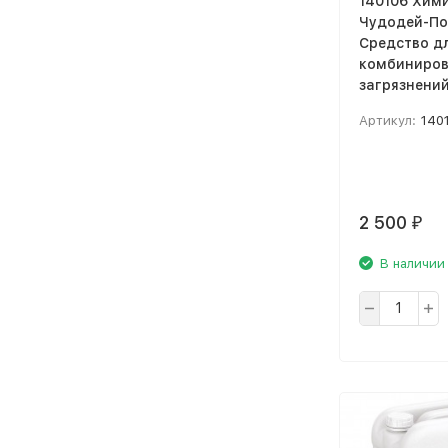
140106 Хим
Чудодей-П
Средство д
комбиниро
загрязнений 
Артикул:
140
2 500
₽
В наличии