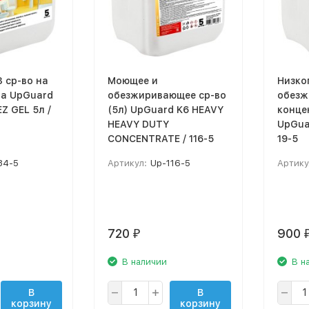
 ср-во на
Моющее и
Низко
ра UpGuard
обезжиривающее ср-во
обезж
Z GEL 5л /
(5л) UpGuard K6 HEAVY
конце
HEAVY DUTY
UpGua
CONCENTRATE / 116-5
19-5
84-5
Артикул:
Up-116-5
Артику
720
900
₽
В наличии
В н
В
В
корзину
корзину