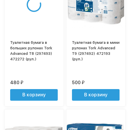
Туалетная бумага в
Туалетная бумага в мини
больших рулонах Tork
рулонах Tork Advanced
Advanced T8 (297493)
T9 (297492) 472193
472272 (рул.)
(рул.)
480
500
₽
₽
В корзину
В корзину