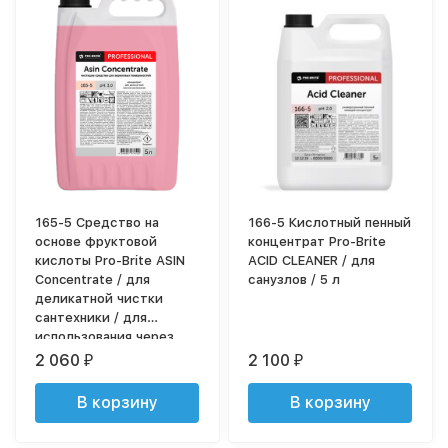
165-5 Средство на
166-5 Кислотный пенный
основе фруктовой
концентрат Pro-Brite
кислоты Pro-Brite ASIN
ACID CLEANER / для
Concentrate / для
санузлов / 5 л
деликатной чистки
сантехники / для
использования через
проточный дозатор / 5 л
2 060
2 100
₽
₽
В корзину
В корзину