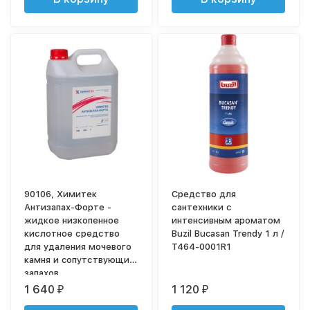
90106, Химитек
Cредство для
Антизапах-Форте -
сантехники с
жидкое низкопенное
интенсивным ароматом
кислотное средство
Buzil Bucasan Trendy 1 л /
для удаления мочевого
T464-0001R1
камня и cопутствующих
запахов
1 640
1 120
₽
₽