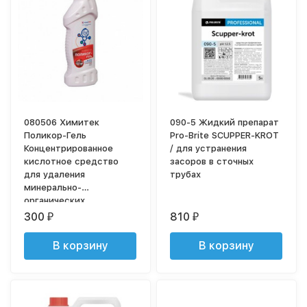
080506 Химитек
090-5 Жидкий препарат
Поликор-Гель
Pro-Brite SCUPPER-KROT
Концентрированное
/ для устранения
кислотное средство
засоров в сточных
для удаления
трубах
минерально-
органических
загрязнений 0,75 л
300
810
₽
₽
В корзину
В корзину