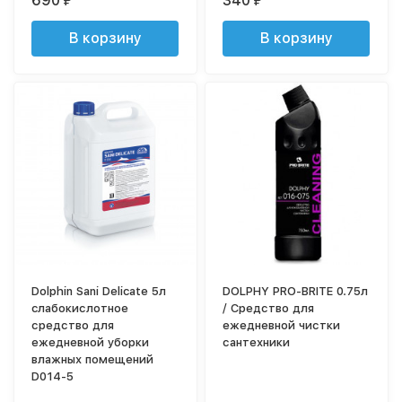
690
340
₽
₽
В корзину
В корзину
Dolphin Sani Delicate 5л
DOLPHY PRO-BRITE 0.75л
cлабокислотное
/ Средство для
средство для
ежедневной чистки
ежедневной уборки
сантехники
влажных помещений
D014-5