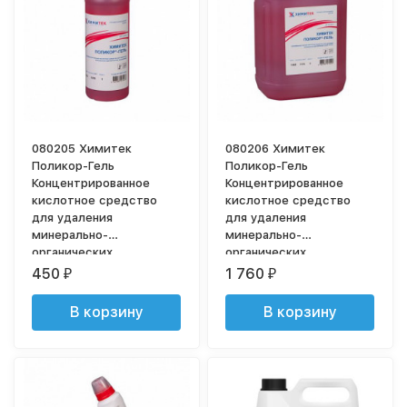
080205 Химитек
080206 Химитек
Поликор-Гель
Поликор-Гель
Концентрированное
Концентрированное
кислотное средство
кислотное средство
для удаления
для удаления
минерально-
минерально-
органических
органических
загрязнений 1 л
загрязнений 5 л
450
1 760
₽
₽
В корзину
В корзину