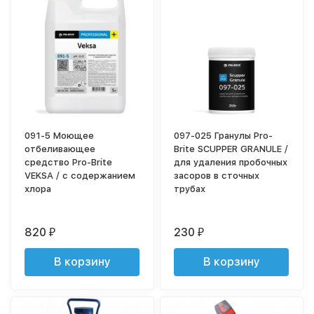
091-5 Моющее
097-025 Гранулы Pro-
отбеливающее
Brite SCUPPER GRANULE /
средство Pro-Brite
для удаления пробочных
VEKSA / с содержанием
засоров в сточных
хлора
трубах
820
230
₽
₽
В корзину
В корзину