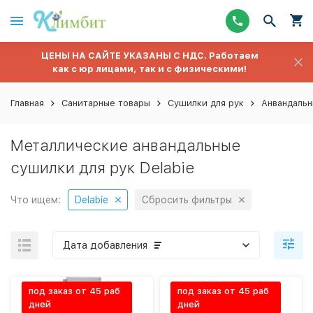
ЦЕНЫ НА САЙТЕ УКАЗАНЫ С НДС. Работаем
как с юр лицами, так и с физическими!
Главная
Санитарные товары
Сушилки для рук
Анвандаль
Металлические анвандальные
сушилки для рук Delabie
Что ищем:
Delabie
Сбросить фильтры
Дата добавления
под заказ от 45 раб
под заказ от 45 раб
дней
дней