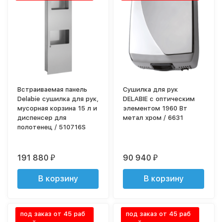
Встраиваемая панель
Сушилка для рук
Delabie сушилка для рук,
DELABIE с оптическим
мусорная корзина 15 л и
элементом 1960 Вт
диспенсер для
метал хром / 6631
полотенец / 510716S
191 880
90 940
₽
₽
В корзину
В корзину
под заказ от 45 раб
под заказ от 45 раб