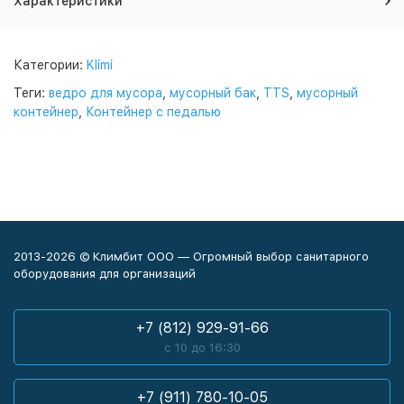
Характеристики
Категории:
Klimi
Теги:
ведро для мусора
,
мусорный бак
,
TTS
,
мусорный
контейнер
,
Контейнер с педалью
2013-2026 © Климбит ООО — Огромный выбор санитарного
оборудования для организаций
+7 (812) 929-91-66
с 10 до 16:30
+7 (911) 780-10-05