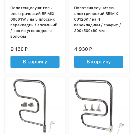
Полотенцесушитель
Полотенцесушитель
электрический BRIMIX
электрический BRIMIX
08091W / на 5 плоских
08120K / на 4
перекладин / алюминий
перекладины / графит /
/ тэн из углеродного
300х500х90 мм
волокна
9 160
4 930
₽
₽
В корзину
В корзину