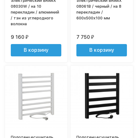
электрический BRIMIX
электрический BRIMIX
08030W / на 10
08061B / черный / на 8
перекладин / алюминий
перекладин /
/ тэн из углеродного
600х500х100 мм
волокна
9 160
7 750
₽
₽
В корзину
В корзину
Полотенцесушитель
Полотенцесушитель