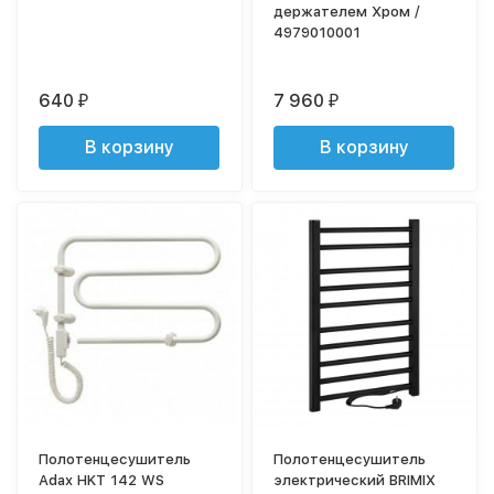
держателем Хром /
4979010001
640
7 960
₽
₽
В корзину
В корзину
Полотенцесушитель
Полотенцесушитель
Adax HKT 142 WS
электрический BRIMIX