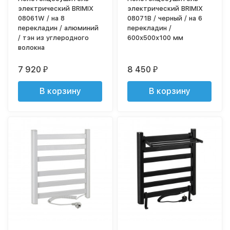
электрический BRIMIX
электрический BRIMIX
08061W / на 8
08071B / черный / на 6
перекладин / алюминий
перекладин /
/ тэн из углеродного
600х500х100 мм
волокна
7 920
8 450
₽
₽
В корзину
В корзину