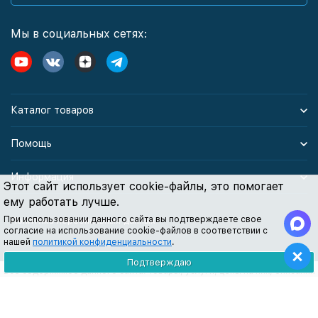
Мы в социальных сетях:
Каталог товаров
Помощь
Информация
Этот сайт использует cookie-файлы, это помогает
ему работать лучше.
При использовании данного сайта вы подтверждаете свое
Политика персональных данных
согласие на использование cookie-файлов в соответствии с
нашей
политикой конфиденциальности
.
Подтверждаю
Все содержимое данного сайта: товары, услуги, цены на них, описания
продукции, статьи и методические рекомендации носят
информационный характер и ни при каких условиях не являются
публичной офертой, признаки которой прописаны в статье 437 ГК РФ