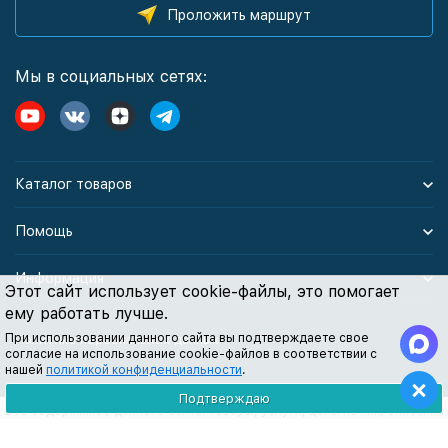
Проложить маршрут
Мы в социальных сетях:
Каталог товаров
Помощь
Информация
Этот сайт использует cookie-файлы, это помогает
ему работать лучше.
При использовании данного сайта вы подтверждаете свое
Политика персональных данных
согласие на использование cookie-файлов в соответствии с
нашей
политикой конфиденциальности
.
Подтверждаю
Все содержимое данного сайта: товары, услуги, цены на них, описания
продукции, статьи и методические рекомендации носят
информационный характер и ни при каких условиях не являются