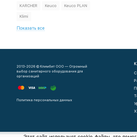
KARCHER
Keuco
Keuco PLAN
Klimi
Показать все
К
2013-2026 © Климбит ООО — Огромный
выбор санитарного оборудования для
С
организаций
Р
П
Т
Политика персональных данных
У
Х
Этот сайт использует cookie-файлы, это помог