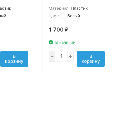
астик
Материал:
Пластик
ный
Цвет:
Белый
1 700
₽
В наличии
В
В
корзину
корзину