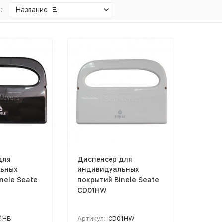
:
Название
для
Диспенсер для
ьных
индивидуальных
nele Seate
покрытий Binele Seate
CD01HW
1HB
Артикул:
CD01HW