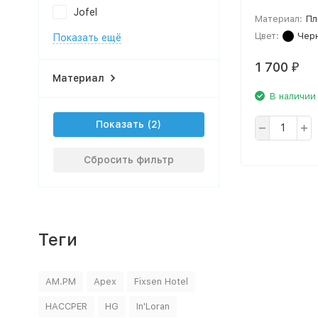
Jofel
Материал:
Пл
Цвет:
Чер
Показать ещё
1 700
₽
Материал
В наличии
Показать
Сбросить фильтр
Теги
AM.PM
Apex
Fixsen Hotel
HACCPER
HG
In'Loran