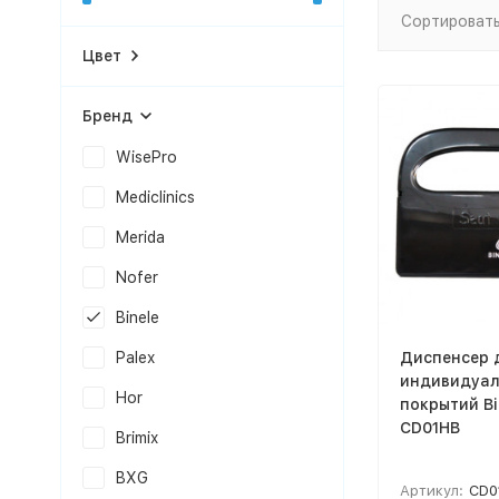
Сортировать
Цвет
Бренд
WisePro
Mediclinics
Merida
Nofer
Binele
Диспенсер 
Palex
индивидуал
Hor
покрытий Bi
CD01HB
Brimix
BXG
Артикул:
CD0