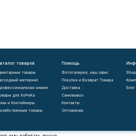
аталог товаров
Помощь
Инф
анитарные товары
Фотогалерея, наш офис
Shop
асходный материал
Покупка и Возврат Товара
Комп
рофессиональная химия
Доставка
Блог
овары для ХоРеКа
Самовывоз
рны и Контейнеры
Контакты
озяйственные товары
Оптовикам
ает ему работать лучше.