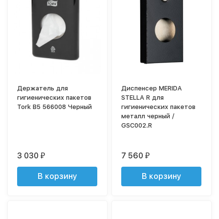
Держатель для
Диспенсер MERIDA
гигиенических пакетов
STELLA R для
Tork B5 566008 Черный
гигиенических пакетов
металл черный /
GSC002.R
3 030
7 560
₽
₽
В корзину
В корзину