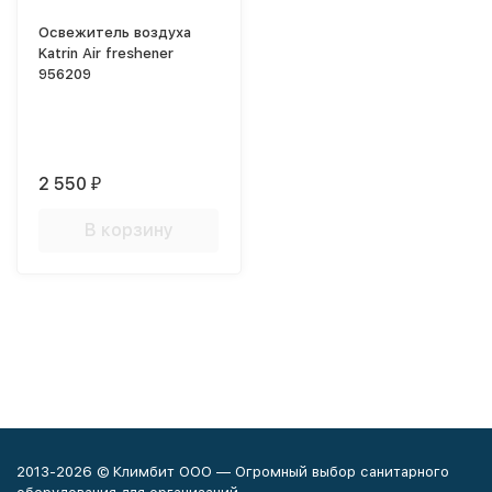
Освежитель воздуха
Katrin Air freshener
956209
2 550
₽
В корзину
2013-2026 © Климбит ООО — Огромный выбор санитарного