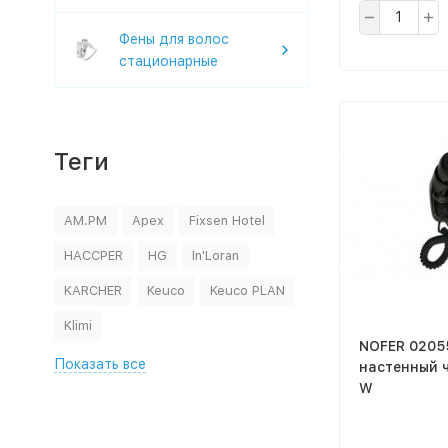
Фены для волос
стационарные
Теги
AM.PM
Apex
Fixsen Hotel
HACCPER
HG
In'Loran
KARCHER
Keuco
Keuco PLAN
Klimi
NOFER 0205
Показать все
настенный чёрный 1200
W