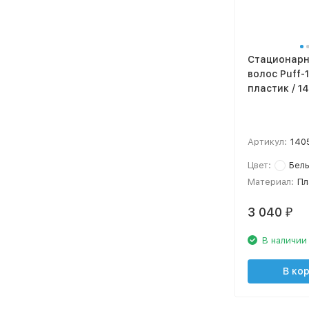
Стационарн
волос Puff-1
пластик / 1
Артикул:
140
Цвет:
Бел
Материал:
Пл
3 040
₽
В наличии
В ко