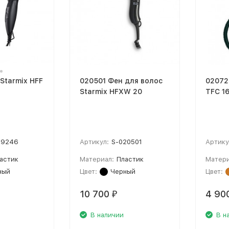
Starmix HFF
020501 Фен для волос
02072
Starmix HFXW 20
TFC 16
19246
Артикул:
S-020501
Артику
астик
Материал:
Пластик
Матери
ный
Цвет:
Черный
Цвет:
10 700
4 90
₽
В наличии
В н