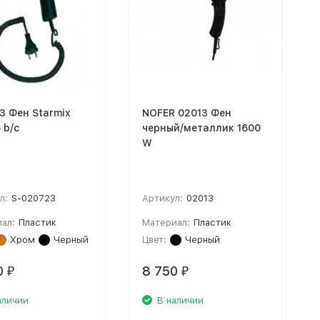
3 Фен Starmix
NOFER 02013 Фен
 b/c
черный/металлик 1600
W
л:
S-020723
Артикул:
02013
ал:
Пластик
Материал:
Пластик
Хром
Черный
Цвет:
Черный
0
8 750
₽
₽
аличии
В наличии