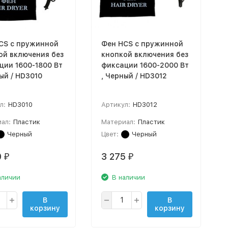
CS с пружинной
Фен HCS с пружинной
ой включения без
кнопкой включения без
ции 1600-1800 Вт
фиксации 1600-2000 Вт
ый / HD3010
, Черный / HD3012
л:
HD3010
Артикул:
HD3012
ал:
Пластик
Материал:
Пластик
Черный
Цвет:
Черный
0
3 275
₽
₽
аличии
В наличии
В
В
корзину
корзину