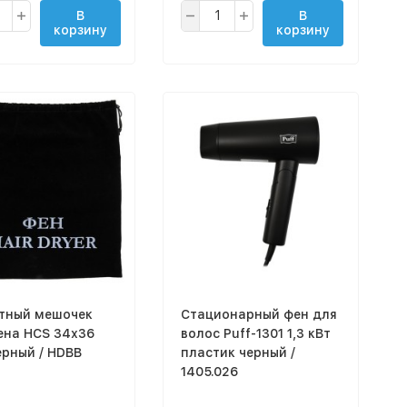
В
В
корзину
корзину
тный мешочек
Стационарный фен для
ена HCS 34х36
волос Puff-1301 1,3 кВт
ерный / HDBB
пластик черный /
1405.026