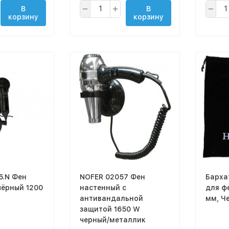
В
В
корзину
корзину
5.N Фен
NOFER 02057 Фен
Барха
настенный с
для ф
антивандальной
мм, Ч
защитой 1650 W
черный/металлик