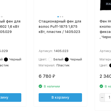
ый фен для
Стационарный фен для
Фен H
602 1,6 кВт
волос Puff-1875 1,875
кнопк
405.029
кВт, пластик / 1405.023
фикса
, Черн
5.029
Артикул:
1405.023
Артику
ый
Черный
Цвет:
Белый
Черный
Матери
астик
Материал:
Пластик
Цвет:
6 780
2 34
₽
В наличии
В н
рзину
В корзину