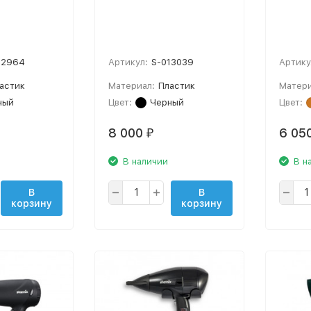
12964
Артикул:
S-013039
Артику
астик
Материал:
Пластик
Матери
ный
Цвет:
Черный
Цвет:
8 000
6 05
₽
В наличии
В н
В
В
корзину
корзину