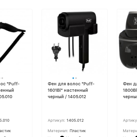
ос "Puff-
Фен для волос "Puff-
Фен дл
тенный
1601Bl" настенный
1800В
05.010
черный / 1405.012
черный
5.010
Артикул:
1405.012
Артику
астик
Материал:
Пластик
Матери