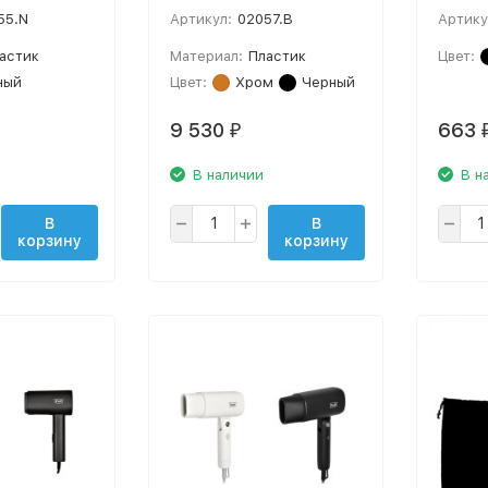
55.N
Артикул:
02057.B
Артику
астик
Материал:
Пластик
Цвет:
ный
Цвет:
Хром
Черный
9 530
663
₽
В наличии
В н
В
В
корзину
корзину