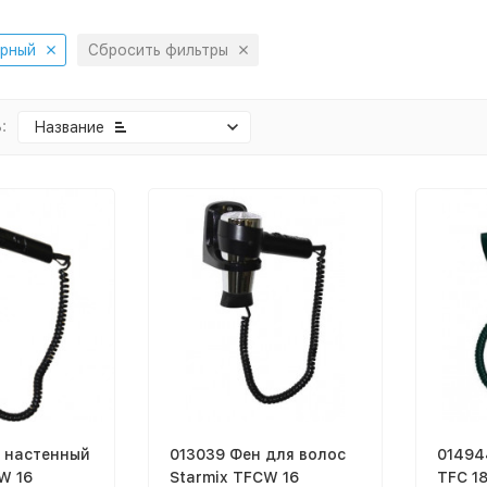
рный
Сбросить фильтры
:
Название
н настенный
013039 Фен для волос
01494
W 16
Starmix TFCW 16
TFC 18