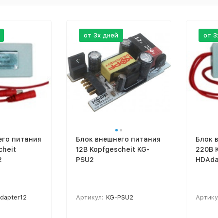
от 3х дней
от 3
его питания
Блок внешнего питания
Блок 
cheit
12В Kopfgescheit KG-
220В 
2
PSU2
HDAda
dapter12
Артикул:
KG-PSU2
Артику