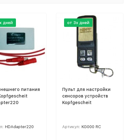
х дней
от 3х дней
внешнего питания
Пульт для настройки
Kopfgescheit
сенсоров устройств
pter220
Kopfgescheit
л:
HDAdapter220
Артикул:
KG000 RC